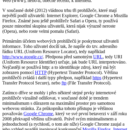
Web (www), nebo-li, obecně řečeno, k internetu.
V současné době (2012) vládnou trhu tři prohlížeče, které mají
největší podíl uživatelů: Internet Explorer, Google Chrome a Mozilla
Firefox. Známé jsou ještě prohlížeče Safari a Opera, ty používá
pouze minoritní skupina uživatelů, která nijak výrazně neroste
(Opera), nebo roste velmi pomalu (Safari).
Primárním účelem webových prohlížečů je poskytnout uživateli
informace. Toho uživatel docílí tak, že napíše do tzv. adresního
řádku URL (Uniform Resource Locator), tedy například
http://www.google.cz/
. Předpona před samotným
URL
, tedy URI
(Uniform Resource Identifier) určuje, jak bude URL interpretováno.
Nejčastěji se používá http: a to identifikuje zdroj, který má být
zobrazen pomocí
HTTP
(Hypertext Transfer Protocol). Většina
prohlížečů zvládá i další typy předpon, například
https
(Hypertext
Transfer Protocol Secure), nebo
ftp
(File Transfer Protocol).
Zatímco dříve se mohly i přes některé stejné prvky internetové
prohlížeče vizuálně odlišovat, v současné době je trendem
minimalismum s důrazem na maximální prostor pro samotnou
webovou stránku. Za průkopníka tohoto přístupu je většinou
považován
Google Chrome
, který ve své první betaverzi v září roku
2008 překvapil většinu uživatelů. Právě svým minimalismem a
jednoduchostí (a rychlostí, o tom ale níže) Google Chrome zaujal a
jeho vzhled později inspiroval konkurenční
Mozilla Firefox
,
Internet