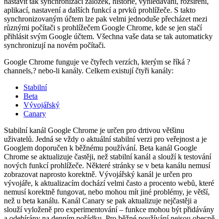
nastavit tak synchronizaci záložek, historie, vyhledávání, rozšíření,
aplikací, nastavení a dalších funkcí a prvků prohlížeče. S takto
synchronizovaným účtem lze pak velmi jednoduše přecházet mezi
různými počítači s prohlížečem Google Chrome, kde se jen stačí
přihlásit svým Google účtem. Všechna vaše data se tak automaticky
synchronizují na novém počítači.
Google Chrome funguje ve čtyřech verzích, kterým se říká ?
channels,? nebo-li kanály. Celkem existují čtyři kanály:
Stabilní
Beta
Vývojářský
Canary
Stabilní kanál Google Chrome je určen pro drtivou většinu
uživatelů. Jedná se vždy o aktuální stabilní verzi pro veřejnost a je
Googlem doporučen k běžnému používání. Beta kanál Google
Chrome se aktualizuje častěji, než stabilní kanál a slouží k testování
nových funkcí prohlížeče. Některé stránky se v beta kanálu nemusí
zobrazovat naprosto korektně. Vývojářský kanál je určen pro
vývojáře, k aktualizacím dochází velmi často a procento webů, které
nemusí korektně fungovat, nebo mohou mít jiné problémy, je větší,
než u beta kanálu. Kanál Canary se pak aktualizuje nejčastěji a
slouží vyloženě pro experimentování – funkce mohou být přidávány
a odebírány na denním pořádku. Pro běžné používání nejsou obecně