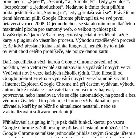
principech – „Speed“, „Security“ a „Simplicity“. Tedy „rychlost“,
„bezpečnost“ a „jednoduchost“. Nedávno k těmto třem pilířům
přidal ještě třetí a to „Signing in“, tedy „přihlašování se“. Právě těmi
třemi hlavními pilíři Google Chrome překvapil už ve své první
betaverzi v roce 2008. O jednoduchost se staralo minimum tlačítek a
maximální plocha pro samotný web, o velkou rychlost pak
JavaScriptové jádro V8 a o bezpečnost speciální rozdělení každé
karty a pluginu do vlastního procesu. Výhodou rozdělených procesů
je, že když přestane jedna stránka fungovat, nemělo by to nijak
ovlivnit chod celého prohlížeče, ale pouze danou kartu.
Další specifickou věcí, kterou Google Chrome zavedl už od
počátku, bylo velmi rychlé aktualizování a vydávání nových verzí.
Vydávání nové verze každých několik týdnů. Tuto filosofii od
Googlu přebral Firefox a vydávání nových verzí rapidně zrychlil
i Internet Explorer. Google Chrome má při častém vydávání výhodu
automatické instalace – uživatel tak nemusí nic zahajovat,
potvrzovat, nebo instalovat, vše se děje automaticky, na pozadí a bez
vědomí uživatele. Tím pádem je Chrome vždy aktuální i pro
uživatele, kteří by se běžně o aktualizace nestarali, nebo se
v aktualizování softwaru neorientují.
Přihlašování („signing in“) je pak další funkcí, kterou po vzoru
Google Chrome začali postupně přidávat i ostatní prohlížeče. Do
Google Chrome se můžete jednoduše přihlásit svým Google účtem a