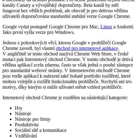
kanály Canary a vývojářský doporučeny. Beta kanál by měl
fungovat bez větších problémů, ale obecně je pro drtivou většinu
uživatelů doporučována standardní stabilní verze Google Chrome.
Google vydal postupně Google Chrome pro Mac,
Linux
a Andorid.
Jako první vyšla verze pro Windows.
Jednou z pokrokových věcí, kterou Google v prohlížeči Google
Chrome zavedl, byl vlastní
obchod pro internetové aplikace
.
V angličtině se tento obchod nazývá Chrome Web Store, v české
mutaci pak Internetový obchod Chrome. V tomto obchodě je drtivá
většina aplikací zcela zdarma, často se však jedná o pouhé zástupce
pro standardní webové stránky. V Internetovém obchodě Chrome
jsou vedle aplikací k nalezení také bohaté portfolio rozšíření, které
mohou vylepšit a rozšířit funkcionalitu prohlížeče. Nechybí ani tzv.
motivy, díky kterým si může uživatel měnit vzhled prohlížeče.
Internetový obchod Chrome je rozdělen na následující kategorie:
Hry
Nástroje
Nástroje pro firmy
Produktivita
Sociální sítě a komunikace
Vzdělávání