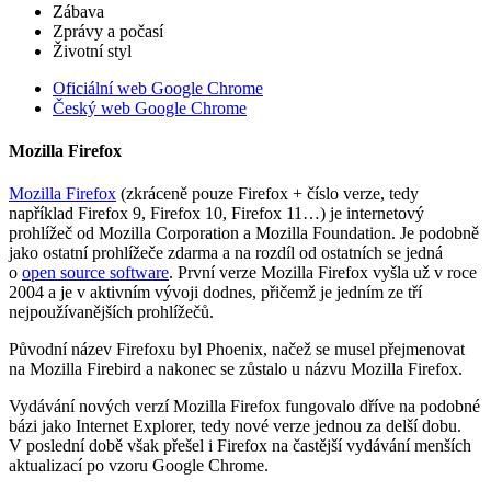
Zábava
Zprávy a počasí
Životní styl
Oficiální web Google Chrome
Český web Google Chrome
Mozilla Firefox
Mozilla Firefox
(zkráceně pouze Firefox + číslo verze, tedy
například Firefox 9, Firefox 10, Firefox 11…) je internetový
prohlížeč od Mozilla Corporation a Mozilla Foundation. Je podobně
jako ostatní prohlížeče zdarma a na rozdíl od ostatních se jedná
o
open source software
. První verze Mozilla Firefox vyšla už v roce
2004 a je v aktivním vývoji dodnes, přičemž je jedním ze tří
nejpoužívanějších prohlížečů.
Původní název Firefoxu byl Phoenix, načež se musel přejmenovat
na Mozilla Firebird a nakonec se zůstalo u názvu Mozilla Firefox.
Vydávání nových verzí Mozilla Firefox fungovalo dříve na podobné
bázi jako Internet Explorer, tedy nové verze jednou za delší dobu.
V poslední době však přešel i Firefox na častější vydávání menších
aktualizací po vzoru Google Chrome.