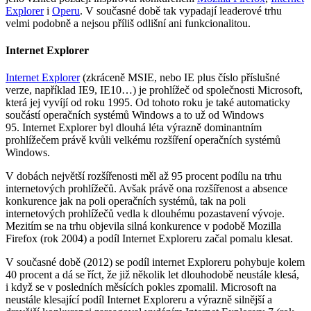
Explorer
i
Operu
. V současné době tak vypadají leaderové trhu
velmi podobně a nejsou příliš odlišní ani funkcionalitou.
Internet Explorer
Internet Explorer
(zkráceně MSIE, nebo IE plus číslo příslušné
verze, například IE9, IE10…) je prohlížeč od společnosti Microsoft,
která jej vyvíjí od roku 1995. Od tohoto roku je také automaticky
součástí operačních systémů Windows a to už od Windows
95. Internet Explorer byl dlouhá léta výrazně dominantním
prohlížečem právě kvůli velkému rozšíření operačních systémů
Windows.
V dobách největší rozšířenosti měl až 95 procent podílu na trhu
internetových prohlížečů. Avšak právě ona rozšířenost a absence
konkurence jak na poli operačních systémů, tak na poli
internetových prohlížečů vedla k dlouhému pozastavení vývoje.
Mezitím se na trhu objevila silná konkurence v podobě Mozilla
Firefox (rok 2004) a podíl Internet Exploreru začal pomalu klesat.
V současné době (2012) se podíl internet Exploreru pohybuje kolem
40 procent a dá se říct, že již několik let dlouhodobě neustále klesá,
i když se v posledních měsících pokles zpomalil. Microsoft na
neustále klesající podíl Internet Exploreru a výrazně silnější a