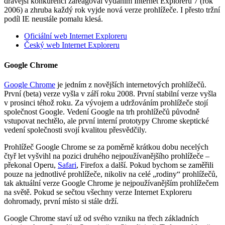
dravější konkurenci zareagoval vydáním Internet Exploreru 7 (rok
2006) a zhruba každý rok vyjde nová verze prohlížeče. I přesto tržní
podíl IE neustále pomalu klesá.
Oficiální web Internet Exploreru
Český web Internet Exploreru
Google Chrome
Google Chrome
je jedním z novějších internetových prohlížečů.
První (beta) verze vyšla v září roku 2008. První stabilní verze vyšla
v prosinci téhož roku. Za vývojem a udržováním prohlížeče stojí
společnost Google. Vedení Google na trh prohlížečů původně
vstupovat nechtělo, ale první interní prototypy Chrome skeptické
vedení společnosti svojí kvalitou přesvědčily.
Prohlížeč Google Chrome se za poměrně krátkou dobu necelých
čtyř let vyšvihl na pozici druhého nejpoužívanějšího prohlížeče –
překonal Operu,
Safari
, Firefox a další. Pokud bychom se zaměřili
pouze na jednotlivé prohlížeče, nikoliv na celé „rodiny“ prohlížečů,
tak aktuální verze Google Chrome je nejpoužívanějším prohlížečem
na světě. Pokud se sečtou všechny verze Internet Exploreru
dohromady, první místo si stále drží.
Google Chrome staví už od svého vzniku na třech základních