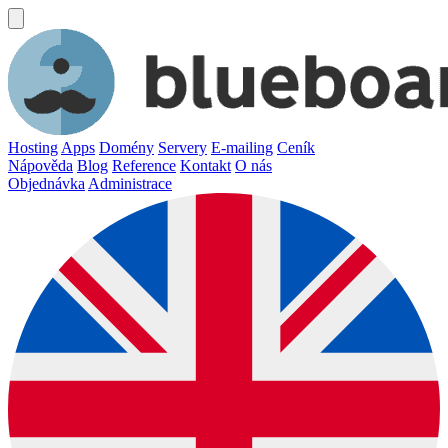
Hosting
Apps
Domény
Servery
E-mailing
Ceník
Nápověda
Blog
Reference
Kontakt
O nás
Objednávka
Administrace