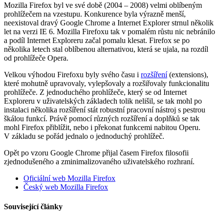
Mozilla Firefox byl ve své době (2004 – 2008) velmi oblíbeným
prohlížečem na vzestupu. Konkurence byla výrazně menší,
neexistoval dravý Google Chrome a Internet Explorer strnul několik
let na verzi IE 6. Mozilla Firefoxu tak v pomalém růstu nic nebránilo
a podíl Internet Exploreru začal pomalu klesat. Firefox se po
několika letech stal oblíbenou alternativou, která se ujala, na rozdíl
od prohlížeče Opera.
Velkou výhodou Firefoxu byly svého času i
rozšíření
(extensions),
které mohutně upravovaly, vylepšovaly a rozšiřovaly funkcionalitu
prohlížeče. Z jednoduchého prohlížeče, který se od Internet
Exploreru v uživatelských základech tolik nelišil, se tak mohl po
instalaci několika rozšíření stát robustní pracovní nástroj s pestrou
škálou funkcí. Právě pomocí různých rozšíření a doplňků se tak
mohl Firefox přiblížit, nebo i překonat funkcemi nabitou Operu.
V základu se pořád jednalo o jednoduchý prohlížeč.
Opět po vzoru Google Chrome přijal časem Firefox filosofii
zjednodušeného a zminimalizovaného uživatelského rozhraní.
Oficiální web Mozilla Firefox
Český web Mozilla Firefox
Související články