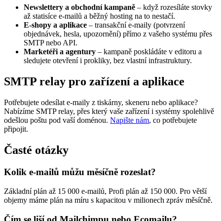
Newslettery a obchodní kampaně
– když rozesíláte stovky
až statisíce e-mailů a běžný hosting na to nestačí.
E-shopy a aplikace
– transakční e-maily (potvrzení
objednávek, hesla, upozornění) přímo z vašeho systému přes
SMTP nebo API.
Marketéři a agentury
– kampaně poskládáte v editoru a
sledujete otevření i prokliky, bez vlastní infrastruktury.
SMTP relay pro zařízení a aplikace
Potřebujete odesílat e-maily z tiskárny, skeneru nebo aplikace?
Nabízíme SMTP relay, přes který vaše zařízení i systémy spolehlivě
odešlou poštu pod vaší doménou.
Napište nám
, co potřebujete
připojit.
Časté otázky
Kolik e-mailů můžu měsíčně rozeslat?
Základní plán až 15 000 e-mailů, Profi plán až 150 000. Pro větší
objemy máme plán na míru s kapacitou v milionech zpráv měsíčně.
Čím se liší od Mailchimpu nebo Ecomailu?