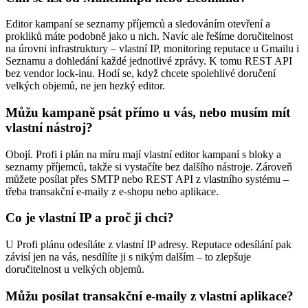
Editor kampaní se seznamy příjemců a sledováním otevření a
prokliků máte podobně jako u nich. Navíc ale řešíme doručitelnost
na úrovni infrastruktury – vlastní IP, monitoring reputace u Gmailu i
Seznamu a dohledání každé jednotlivé zprávy. K tomu REST API
bez vendor lock-inu. Hodí se, když chcete spolehlivé doručení
velkých objemů, ne jen hezký editor.
Můžu kampaně psát přímo u vás, nebo musím mít
vlastní nástroj?
Obojí. Profi i plán na míru mají vlastní editor kampaní s bloky a
seznamy příjemců, takže si vystačíte bez dalšího nástroje. Zároveň
můžete posílat přes SMTP nebo REST API z vlastního systému –
třeba transakční e-maily z e-shopu nebo aplikace.
Co je vlastní IP a proč ji chci?
U Profi plánu odesíláte z vlastní IP adresy. Reputace odesílání pak
závisí jen na vás, nesdílíte ji s nikým dalším – to zlepšuje
doručitelnost u velkých objemů.
Můžu posílat transakční e-maily z vlastní aplikace?