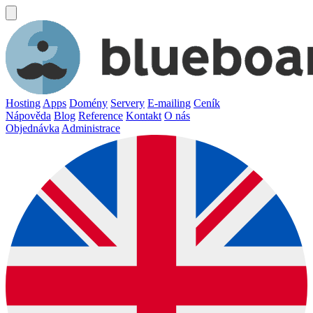
Hosting
Apps
Domény
Servery
E-mailing
Ceník
Nápověda
Blog
Reference
Kontakt
O nás
Objednávka
Administrace