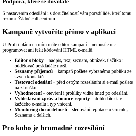
Podpora, které se dovoláte
S nastavením odesílání i s doručitelností vám poradí lidé, kteří tomu
rozumí. Žádné call centrum.
Kampaně vytvoříte přímo v aplikaci
U Profi i plánu na míru máte editor kampaní – nemusíte nic
programovat ani řešit kódování HTML e-mailů.
Editor s bloky
– nadpis, text, seznam, obrázek, tlačítko i
oddělovač poskládáte myší.
Seznamy příjemců
– kampaň pošlete vybranému publiku ze
svých kontaktů.
Testovací odeslání
– před ostrým rozesláním si e-mail pošlete
na zkoušku.
Vyhodnocení
– otevření i prokliky vidíte hned po odeslání.
Vyhledávání zpráv a bounce reporty
– dohledáte stav
každého e-mailu i typ vrácení.
Monitoring doručitelnosti
– sledování reputace u Gmailu,
Seznamu a dalších.
Pro koho je hromadné rozesílání