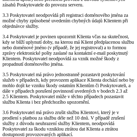
zásahů Poskytovatele do provozu serveru.
3.3 Poskytovatel neodpovídá při registraci doménového jména za
možné chyby způsobené uvedením chybných údajů Klientem při
objednávce služby.
3.4 Poskytovatel je povinen upozornit Klienta včas na skutečnost,
kdy se blíží uplynutí doby, na kterou má Klient předplacenou službu
nebo doménové jméno (v případě, že jej registroval) a to formou
zprávy elektronické pošty zaslané na kontaktní e-mail poskytnutý
Klientem. Poskytovatel neodpovídá za vznik možné škody z
propadnutí doménového jména.
3.5 Poskytovatel má právo jednostranně pozastavit poskytování
služeb v případech, kdy provozem aplikace Klienta dochází nebo by
mohlo dojít ke vzniku škody ostatním Klientům či Poskytovateli, a
dále v případech porušení povinností uvedených v bodech 2.3 až
2.5 Klientem. Poskytovatel může v těchto případech pozastavit
službu Klienta i bez předchozího upozornění.
3.6 Poskytovatel má právo zrušit službu Klientovi, který je v
prodlení s platbou za službu déle než 10 dnů. V případě zrušení
služby z důvodu neuhrazení služby Klientem, neodpovídá
Poskytovatel za škodu vzniklou ztrátou dat Klienta a ztrátou
dostupnosti provozovaných aplikací.