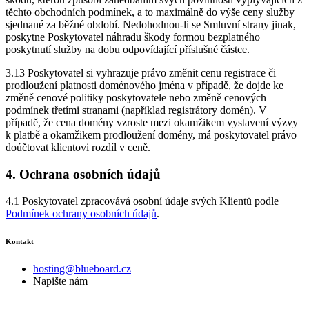
těchto obchodních podmínek, a to maximálně do výše ceny služby
sjednané za běžné období. Nedohodnou-li se Smluvní strany jinak,
poskytne Poskytovatel náhradu škody formou bezplatného
poskytnutí služby na dobu odpovídající příslušné částce.
3.13 Poskytovatel si vyhrazuje právo změnit cenu registrace či
prodloužení platnosti doménového jména v případě, že dojde ke
změně cenové politiky poskytovatele nebo změně cenových
podmínek třetími stranami (například registrátory domén). V
případě, že cena domény vzroste mezi okamžikem vystavení výzvy
k platbě a okamžikem prodloužení domény, má poskytovatel právo
doúčtovat klientovi rozdíl v ceně.
4. Ochrana osobních údajů
4.1 Poskytovatel zpracovává osobní údaje svých Klientů podle
Podmínek ochrany osobních údajů
.
Kontakt
hosting@blueboard.cz
Napište nám