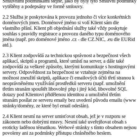
Smluvními podmínkami stejně, jako by byly tyto Smluvní podmínky
vytištěny a podepsány ve formě smlouvy.
2.2 Služba je poskytována k provozu jednoho či více konkrétních
doménových jmen. Doménové jméno si volí Klient sám dle
vlastního přání. Klient při objednání služby také vždy poskytuje
souhlas s pravidly registrace a provozu daného typu doménového
jména (např. pro doménové jméno .cz - dle CZ.NIC, .eu dle EURid
atd.).
2.3 Klient zodpovídá za technickou správnost a bezpečnost všech
aplikací, skriptů a programů, které umístí na server, a dále také
zodpovídá za veškeré způsoby, kterými komunikuje s hostingovými
servery. Odpovědnost za bezpečnost se vztahuje zejména na
možnost zneužití skriptů, aplikace či emailových účtů třetí stranou k
neoprávněnému využívání prostředků serveru (např. umožnění
třetím stranám spouštět libovolný php i jiný kód, libovolné SQL
dotazy pod Klientovi přidělenou identitou a umožnění třetím
stranám posílat ze serveru emaily bez uvedení původu emailu (www
stránky/domény, ze které byl email odeslán).
2.4 Klient nesmí na server umisťovat obsah, jež je v rozporu se
zákonem nebo dobrými mravy. Nesmí také uveřejňovat obsah s
eroticky laděnou tématikou. Webové stránky s tímto obsahem nejsou
povoleny ani za podmínky přístupu chráněného heslem.