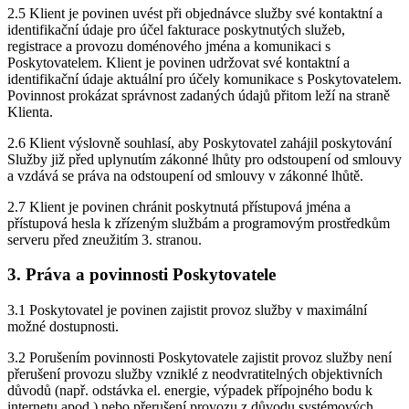
2.5 Klient je povinen uvést při objednávce služby své kontaktní a
identifikační údaje pro účel fakturace poskytnutých služeb,
registrace a provozu doménového jména a komunikaci s
Poskytovatelem. Klient je povinen udržovat své kontaktní a
identifikační údaje aktuální pro účely komunikace s Poskytovatelem.
Povinnost prokázat správnost zadaných údajů přitom leží na straně
Klienta.
2.6 Klient výslovně souhlasí, aby Poskytovatel zahájil poskytování
Služby již před uplynutím zákonné lhůty pro odstoupení od smlouvy
a vzdává se práva na odstoupení od smlouvy v zákonné lhůtě.
2.7 Klient je povinen chránit poskytnutá přístupová jména a
přístupová hesla k zřízeným službám a programovým prostředkům
serveru před zneužitím 3. stranou.
3. Práva a povinnosti Poskytovatele
3.1 Poskytovatel je povinen zajistit provoz služby v maximální
možné dostupnosti.
3.2 Porušením povinnosti Poskytovatele zajistit provoz služby není
přerušení provozu služby vzniklé z neodvratitelných objektivních
důvodů (např. odstávka el. energie, výpadek přípojného bodu k
internetu apod.) nebo přerušení provozu z důvodu systémových