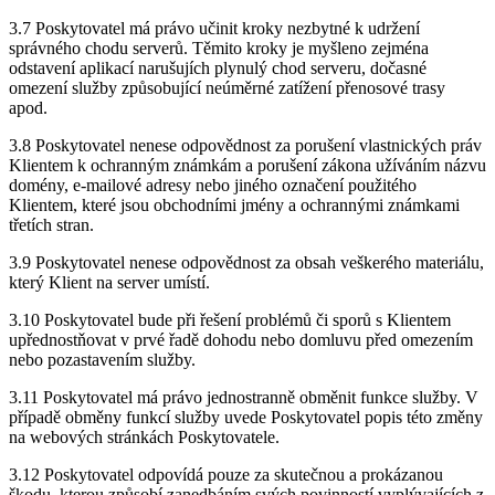
3.7 Poskytovatel má právo učinit kroky nezbytné k udržení
správného chodu serverů. Těmito kroky je myšleno zejména
odstavení aplikací narušujích plynulý chod serveru, dočasné
omezení služby způsobující neúměrné zatížení přenosové trasy
apod.
3.8 Poskytovatel nenese odpovědnost za porušení vlastnických práv
Klientem k ochranným známkám a porušení zákona užíváním názvu
domény, e-mailové adresy nebo jiného označení použitého
Klientem, které jsou obchodními jmény a ochrannými známkami
třetích stran.
3.9 Poskytovatel nenese odpovědnost za obsah veškerého materiálu,
který Klient na server umístí.
3.10 Poskytovatel bude při řešení problémů či sporů s Klientem
upřednostňovat v prvé řadě dohodu nebo domluvu před omezením
nebo pozastavením služby.
3.11 Poskytovatel má právo jednostranně obměnit funkce služby. V
případě obměny funkcí služby uvede Poskytovatel popis této změny
na webových stránkách Poskytovatele.
3.12 Poskytovatel odpovídá pouze za skutečnou a prokázanou
škodu, kterou způsobí zanedbáním svých povinností vyplývajících z