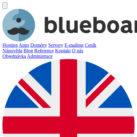
Hosting
Apps
Domény
Servery
E-mailing
Ceník
Nápověda
Blog
Reference
Kontakt
O nás
Objednávka
Administrace