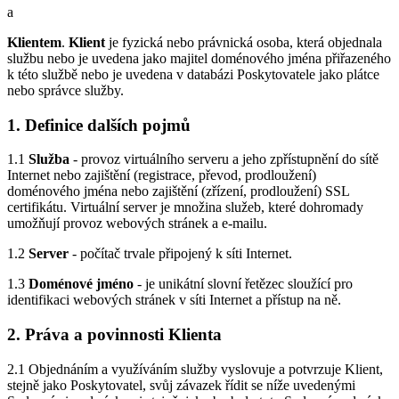
a
Klientem
.
Klient
je fyzická nebo právnická osoba, která objednala
službu nebo je uvedena jako majitel doménového jména přiřazeného
k této službě nebo je uvedena v databázi Poskytovatele jako plátce
nebo správce služby.
1. Definice dalších pojmů
1.1
Služba
- provoz virtuálního serveru a jeho zpřístupnění do sítě
Internet nebo zajištění (registrace, převod, prodloužení)
doménového jména nebo zajištění (zřízení, prodloužení) SSL
certifikátu. Virtuální server je množina služeb, které dohromady
umožňují provoz webových stránek a e-mailu.
1.2
Server
- počítač trvale připojený k síti Internet.
1.3
Doménové jméno
- je unikátní slovní řetězec sloužící pro
identifikaci webových stránek v síti Internet a přístup na ně.
2. Práva a povinnosti Klienta
2.1 Objednáním a využíváním služby vyslovuje a potvrzuje Klient,
stejně jako Poskytovatel, svůj závazek řídit se níže uvedenými