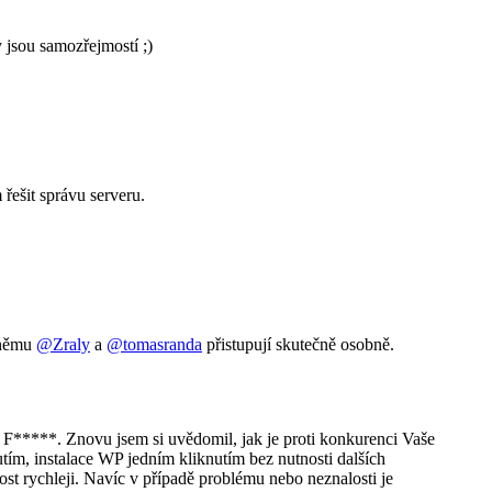
 jsou samozřejmostí ;)
řešit správu serveru.
k němu
@Zraly
a
@tomasranda
přistupují skutečně osobně.
 F*****. Znovu jsem si uvědomil, jak je proti konkurenci Vaše
tím, instalace WP jedním kliknutím bez nutnosti dalších
ost rychleji. Navíc v případě problému nebo neznalosti je