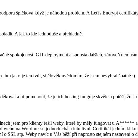
podpora špičková když je náhodou problem. A Let?s Encrypt certifikáty
poladit. A jak to jde jednoduše a přehledně.
ačně spokojenost. GIT deployment a spousta dalších, zároveň nemusím 
etům jako je ten tvůj, si člověk uvědomím, že jsem nevybral špatně :)
poděkovat a připomenout, že jejich hosting funguje skvěle a potěší, že 
dnech jsem pro klienty řešil weby, které by měly fungovat u A****** a
í webu na Wordpressu jednoduchá a intuitivní. Certifikát jedním kliknu
ání o SSL atp. Weby navíc u Vás běží při naprosto stejném nastavení o d