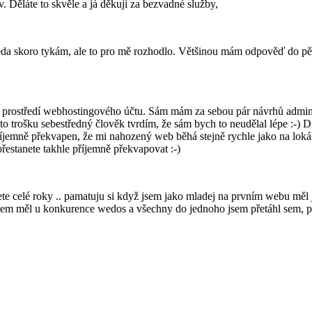
v. Děláte to skvěle a já děkuji za bezvadné služby,
teda skoro tykám, ale to pro mě rozhodlo. Většinou mám odpověď do pě
ční prostředí webhostingového účtu. Sám mám za sebou pár návrhů admi
to trošku sebestředný člověk tvrdím, že sám bych to neudělal lépe :-) 
příjemně překvapen, že mi nahozený web běhá stejně rychle jako na loká
estanete takhle příjemně překvapovat :-)
te celé roky .. pamatuju si když jsem jako mladej na prvním webu měl j
sem měl u konkurence wedos a všechny do jednoho jsem přetáhl sem, pro