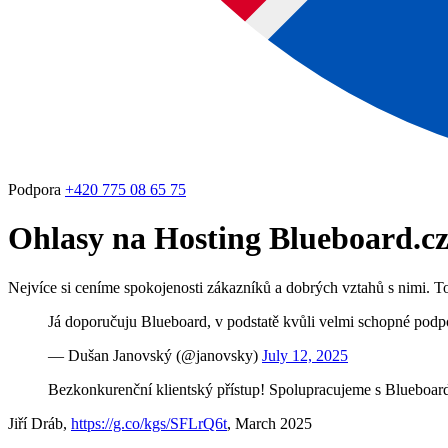
Podpora
+420 775 08 65 75
Ohlasy na Hosting Blueboard.c
Nejvíce si ceníme spokojenosti zákazníků a dobrých vztahů s nimi. To,
Já doporučuju Blueboard, v podstatě kvůli velmi schopné podpoř
— Dušan Janovský (@janovsky)
July 12, 2025
Bezkonkurenční klientský přístup! Spolupracujeme s Blueboard
Jiří Dráb,
https://g.co/kgs/SFLrQ6t
, March 2025