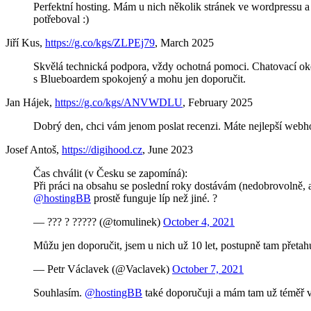
Perfektní hosting. Mám u nich několik stránek ve wordpressu a
potřeboval :)
Jiří Kus,
https://g.co/kgs/ZLPEj79
, March 2025
Skvělá technická podpora, vždy ochotná pomoci. Chatovací okén
s Blueboardem spokojený a mohu jen doporučit.
Jan Hájek,
https://g.co/kgs/ANVWDLU
, February 2025
Dobrý den, chci vám jenom poslat recenzi. Máte nejlepší webhos
Josef Antoš,
https://digihood.cz
, June 2023
Čas chválit (v Česku se zapomíná):
Při práci na obsahu se poslední roky dostávám (nedobrovolně, ale
@hostingBB
prostě funguje líp než jiné. ?
— ??? ? ????? (@tomulinek)
October 4, 2021
Můžu jen doporučit, jsem u nich už 10 let, postupně tam přetah
— Petr Václavek (@Vaclavek)
October 7, 2021
Souhlasím.
@hostingBB
také doporučuji a mám tam už téměř v