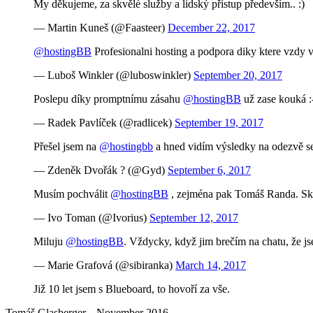
My děkujeme, za skvělé služby a lidský přístup především.. :)
— Martin Kuneš (@Faasteer)
December 22, 2017
@hostingBB
Profesionalni hosting a podpora diky ktere vzdy
— Luboš Winkler (@luboswinkler)
September 20, 2017
Poslepu díky promptnímu zásahu
@hostingBB
už zase kouká :
— Radek Pavlíček (@radlicek)
September 19, 2017
Přešel jsem na
@hostingbb
a hned vidím výsledky na odezvě se
— Zdeněk Dvořák ? (@Gyd)
September 6, 2017
Musím pochválit
@hostingBB
, zejména pak Tomáš Randa. Sku
— Ivo Toman (@Ivorius)
September 12, 2017
Miluju
@hostingBB
. Vždycky, když jim brečím na chatu, že jse
— Marie Grafová (@sibiranka)
March 14, 2017
Již 10 let jsem s Blueboard, to hovoří za vše.
Tomáš Glasberger,
, November 2016