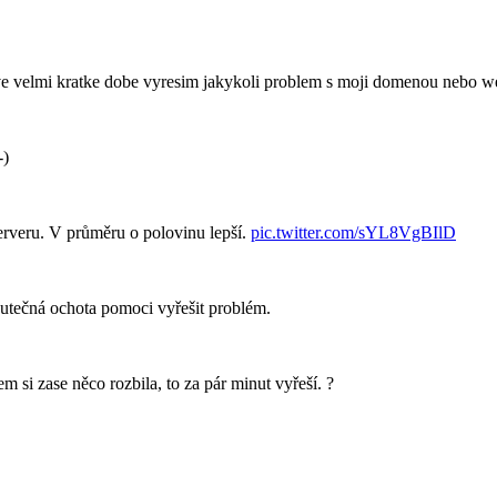
 ve velmi kratke dobe vyresim jakykoli problem s moji domenou nebo 
-)
rveru. V průměru o polovinu lepší.
pic.twitter.com/sYL8VgBIlD
tečná ochota pomoci vyřešit problém.
m si zase něco rozbila, to za pár minut vyřeší. ?