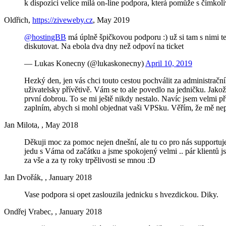
k dispozici velice milá on-line podpora, která pomůže s čímkoli
Oldřich,
https://ziveweby.cz
, May 2019
@hostingBB
má úplně špičkovou podporu :) už si tam s nimi 
diskutovat. Na ebola dva dny než odpoví na ticket
— Lukas Konecny (@lukaskonecny)
April 10, 2019
Hezký den, jen vás chci touto cestou pochválit za administra
uživatelsky přívětivě. Vám se to ale povedlo na jedničku. Jakož
první dobrou. To se mi ještě nikdy nestalo. Navíc jsem velmi 
zaplním, abych si mohl objednat vaši VPSku. Věřím, že mě nepř
Jan Milota,
, May 2018
Děkuji moc za pomoc nejen dnešní, ale tu co pro nás supportuje
jedu s Váma od začátku a jsme spokojený velmi .. pár klientů j
za vše a za ty roky trpělivosti se mnou :D
Jan Dvořák,
, January 2018
Vase podpora si opet zaslouzila jednicku s hvezdickou. Diky.
Ondřej Vrabec,
, January 2018