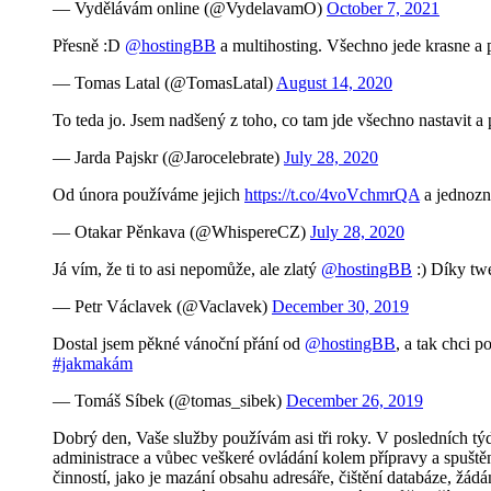
— Vydělávám online (@VydelavamO)
October 7, 2021
Přesně :D
@hostingBB
a multihosting. Všechno jede krasne a 
— Tomas Latal (@TomasLatal)
August 14, 2020
To teda jo. Jsem nadšený z toho, co tam jde všechno nastavit a 
— Jarda Pajskr (@Jarocelebrate)
July 28, 2020
Od února používáme jejich
https://t.co/4voVchmrQA
a jednozn
— Otakar Pěnkava (@WhispereCZ)
July 28, 2020
Já vím, že ti to asi nepomůže, ale zlatý
@hostingBB
:) Díky twe
— Petr Václavek (@Vaclavek)
December 30, 2019
Dostal jsem pěkné vánoční přání od
@hostingBB
, a tak chci 
#jakmakám
— Tomáš Síbek (@tomas_sibek)
December 26, 2019
Dobrý den, Vaše služby používám asi tři roky. V posledních tý
administrace a vůbec veškeré ovládání kolem přípravy a spuštěn
činností, jako je mazání obsahu adresáře, čištění databáze, žád