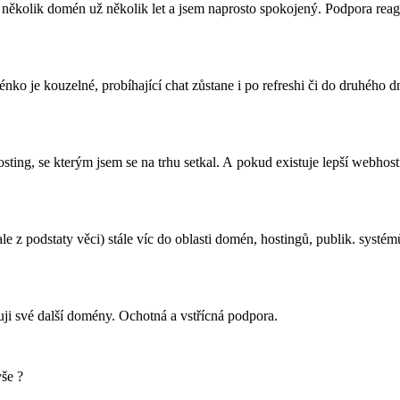
 několik domén už několik let a jsem naprosto spokojený. Podpora reag
ko je kouzelné, probíhající chat zůstane i po refreshi či do druhého 
ting, se kterým jsem se na trhu setkal. A pokud existuje lepší webhost
 z podstaty věci) stále víc do oblasti domén, hostingů, publik. systémů
uji své další domény. Ochotná a vstřícná podpora.
še ?