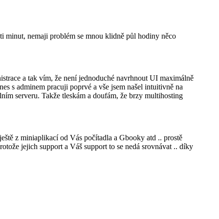
ti minut, nemaji problém se mnou klidně půl hodiny něco
nistrace a tak vím, že není jednoduché navrhnout UI maximálně
Dnes s adminem pracuji poprvé a vše jsem našel intuitivně na
lním serveru. Takže tleskám a doufám, že brzy multihosting
eště z miniaplikací od Vás počítadla a Gbooky atd .. prostě
tože jejich support a Váš support to se nedá srovnávat .. díky