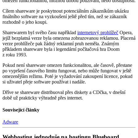
omezen funkcionalitou, možnou dobou používání, nebo dostupností.
Cílem shareware je poskytnout potenciálním zákazníkům ukázku
finálního software na vyzkoušení ještě před tím, než se zákazník
rozhodně o jeho koupi.
Sharewarem byl svého času například
internetový prohlížeč
Opera,
jejíž bezplatná verze byla omezena zobrazovanou reklamou. Placená
verze prohlížeče pak žádný reklamní pruh neměla. Známým
příkladem shareware byla i legendární počítačová hra Doom
z roku 1993.
Pokud není shareware omezen funkcionalitou, ale časově, přestane
po vypršení časového limitu fungovat, nebo může fungovat v ještě
omezenějším režimu. Poté je vyžadování zakoupení licence, pokud
si uživatel přeje software používat i nadále.
Dříve se shareware distribuoval přes diskety a CDčka, v dnešní
době už prakticky výhradně přes internet.
Související články
Adware
Webhosting jednoduše na hostingu Blueboard