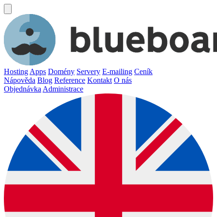
Hosting
Apps
Domény
Servery
E-mailing
Ceník
Nápověda
Blog
Reference
Kontakt
O nás
Objednávka
Administrace