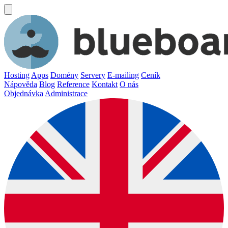
Hosting
Apps
Domény
Servery
E-mailing
Ceník
Nápověda
Blog
Reference
Kontakt
O nás
Objednávka
Administrace