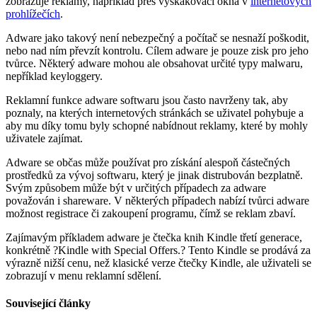
zobrazuje reklamy, například přes vyskakovací okna v
internetových
prohlížečích
.
Adware jako takový není nebezpečný a počítač se nesnaží poškodit,
nebo nad ním převzít kontrolu. Cílem adware je pouze zisk pro jeho
tvůrce. Některý adware mohou ale obsahovat určité typy malwaru,
nepříklad keyloggery.
Reklamní funkce adware softwaru jsou často navrženy tak, aby
poznaly, na kterých internetových stránkách se uživatel pohybuje a
aby mu díky tomu byly schopné nabídnout reklamy, které by mohly
uživatele zajímat.
Adware se občas může používat pro získání alespoň částečných
prostředků za vývoj softwaru, který je jinak distrubován bezplatně.
Svým způsobem může být v určitých případech za adware
považován i shareware. V některých případech nabízí tvůrci adware
možnost registrace či zakoupení programu, čímž se reklam zbaví.
Zajímavým příkladem adware je čtečka knih Kindle třetí generace,
konkrétně ?Kindle with Special Offers.? Tento Kindle se prodává za
výrazně nižší cenu, než klasické verze čtečky Kindle, ale uživateli se
zobrazují v menu reklamní sdělení.
Související články