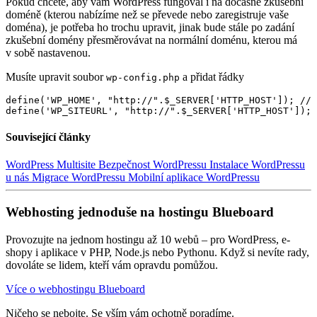
Pokud chcete, aby vám WordPress fungoval i na dočasné zkušební
doméně (kterou nabízíme než se převede nebo zaregistruje vaše
doména), je potřeba ho trochu upravit, jinak bude stále po zadání
zkušební domény přesměrovávat na normální doménu, kterou má
v sobě nastavenou.
Musíte upravit soubor
a přidat řádky
wp-config.php
define('WP_HOME', "http://".$_SERVER['HTTP_HOST']); // 
define('WP_SITEURL', "http://".$_SERVER['HTTP_HOST']); 
Související články
WordPress Multisite
Bezpečnost WordPressu
Instalace WordPressu
u nás
Migrace WordPressu
Mobilní aplikace WordPressu
Webhosting jednoduše na hostingu Blueboard
Provozujte na jednom hostingu až 10 webů – pro WordPress, e-
shopy i aplikace v PHP, Node.js nebo Pythonu. Když si nevíte rady,
dovoláte se lidem, kteří vám opravdu pomůžou.
Více o webhostingu Blueboard
Ničeho se nebojte. Se vším vám ochotně poradíme.