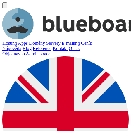
Hosting
Apps
Domény
Servery
E-mailing
Ceník
Nápověda
Blog
Reference
Kontakt
O nás
Objednávka
Administrace