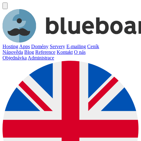
Hosting
Apps
Domény
Servery
E-mailing
Ceník
Nápověda
Blog
Reference
Kontakt
O nás
Objednávka
Administrace