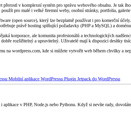
et přerostl v komplexní systém pro správu webového obsahu. Je tak lhost
žít pro malé i velké firemní weby, osobní stránky, portfolia, galerie 
ftware (open source), který lze bezplatně používat i pro komerční úče
potřebuje právě hosting splňující požadavky (PHP a MySQL) a doménu
aká korporace, ale komunita profesionálů a technologických nadšenců –
bře rozšiřitelný a upravitelný. Uživatelé mají k dispozici desítky tisíc
ému na wordpress.com, kde si můžete vytvořit web během chvilky a nep
essu
Mobilní aplikace WordPressu
Plugin Jetpack do WordPressu
i aplikace v PHP, Node.js nebo Pythonu. Když si nevíte rady, dovolát