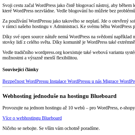
Svoji cestu začal WordPress jako čistě blogovací nástroj, aby během l
které WordPress nezvládne. Vedle blogování ho můžete bez problémů pou
Za používání WordPressu jako takového se neplatí. Jde o otevřený so
v rámci našeho hostingu v Administraci. Ke svému běhu WordPress 
Díky své open source nátuře nemá WordPress na svědomí například něj
stovky lidí z celého světa. Díky komunitě je WordPress také extrémně do
Vedle tradičního wordpress.org koexistuje také webová varianta syst
možnostmi a výrazně menší flexibilitou.
Související články
Bezpečnost WordPressu
Instalace WordPressu u nás
Migrace WordPr
Webhosting jednoduše na hostingu Blueboard
Provozujte na jednom hostingu až 10 webů – pro WordPress, e-shopy 
Více o webhostingu Blueboard
Ničeho se nebojte. Se vším vám ochotně poradíme.