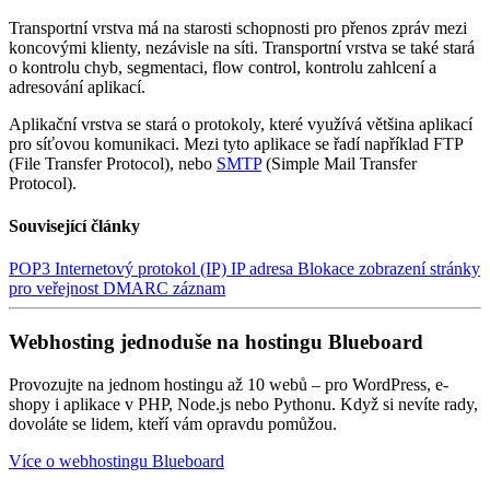
Transportní vrstva má na starosti schopnosti pro přenos zpráv mezi
koncovými klienty, nezávisle na síti. Transportní vrstva se také stará
o kontrolu chyb, segmentaci, flow control, kontrolu zahlcení a
adresování aplikací.
Aplikační vrstva se stará o protokoly, které využívá většina aplikací
pro síťovou komunikaci. Mezi tyto aplikace se řadí například FTP
(File Transfer Protocol), nebo
SMTP
(Simple Mail Transfer
Protocol).
Související články
POP3
Internetový protokol (IP)
IP adresa
Blokace zobrazení stránky
pro veřejnost
DMARC záznam
Webhosting jednoduše na hostingu Blueboard
Provozujte na jednom hostingu až 10 webů – pro WordPress, e-
shopy i aplikace v PHP, Node.js nebo Pythonu. Když si nevíte rady,
dovoláte se lidem, kteří vám opravdu pomůžou.
Více o webhostingu Blueboard