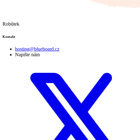
Robůtek
Kontakt
hosting@blueboard.cz
Napište nám