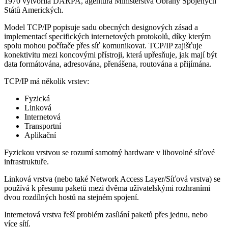
1970 vytvořila DARPA, agentura Ministerstva Obrany Spojených
Států Amerických.
Model TCP/IP popisuje sadu obecných designových zásad a
implementací specifických internetových protokolů, díky kterým
spolu mohou počítače přes síť komunikovat. TCP/IP zajišťuje
konektivitu mezi koncovými přístroji, která upřesňuje, jak mají být
data formátována, adresována, přenášena, routována a přijímána.
TCP/IP má několik vrstev:
Fyzická
Linková
Internetová
Transportní
Aplikační
Fyzickou vrstvou se rozumí samotný hardware v libovolné síťové
infrastruktuře.
Linková vrstva (nebo také Network Access Layer/Síťová vrstva) se
používá k přesunu paketů mezi dvěma uživatelskými rozhraními
dvou rozdílných hostů na stejném spojení.
Internetová vrstva řeší problém zasílání paketů přes jednu, nebo
více sítí.