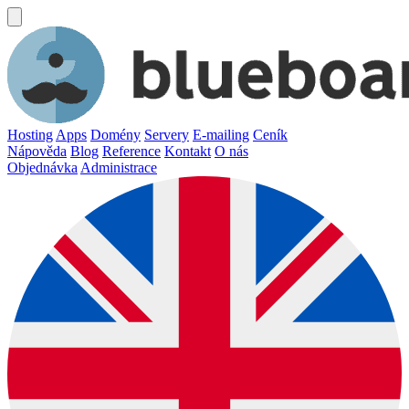
Hosting
Apps
Domény
Servery
E-mailing
Ceník
Nápověda
Blog
Reference
Kontakt
O nás
Objednávka
Administrace