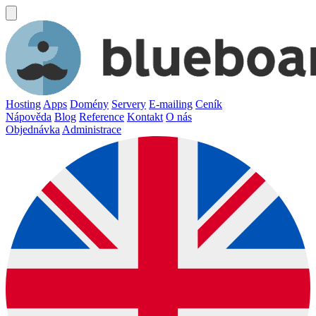
Hosting
Apps
Domény
Servery
E-mailing
Ceník
Nápověda
Blog
Reference
Kontakt
O nás
Objednávka
Administrace