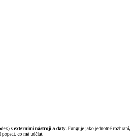
odex) s
externími nástroji a daty
. Funguje jako jednotné rozhraní,
I popsat, co má udělat.