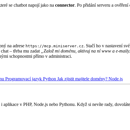
které se chatbot napojí jako na
connector
. Po přidání serveru a ověření
pný na adrese
. Stačí ho v nastavení sv
https://mcp.miniserver.cz
s chat – třeba mu zadat
„Založ mi doménu, aktivuj na ní www a e-maily
nými schopnostmi přímo v administraci.
énu
Programovací jazyk Python
Jak zjistit majitele domény?
Node.js
i aplikace v PHP, Node.js nebo Pythonu. Když si nevíte rady, dovolát