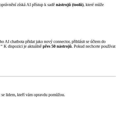
 oprávnění získá AI přístup k sadě
nástrojů (toolů)
, které může
ého AI chatbota přidat jako nový connector, přihlásit se účtem do
.“
K dispozici je aktuálně
přes 50 nástrojů
. Pokud nechcete používat
e se lidem, kteří vám opravdu pomůžou.