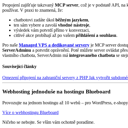
Propojení zajišťuje takzvaný
MCP server
, což je v podstatě API, na 
používat. V praxi to znamená, že:
chatbotovi zadáte úkol
běžným jazykem
,
ten sám vybere a zavolá
vhodné nástroje
,
výsledek vám potvrdí přímo v konverzaci,
citlivé akce probíhají až po vašem
přihlášení a souhlasu
.
Pro naše
Managed VPS a dedikované servery
je MCP server dostu
ServerAdminu
a potvrdit oprávnění. Poté můžete server ovládat pře
vlastního chatbota, ServerAdmin má
integrovaného chatbota
se stej
Související články
Omezení připojení na zahraniční servery z PHP
Jak vytvořit subdom
Webhosting jednoduše na hostingu Blueboard
Provozujte na jednom hostingu až 10 webů – pro WordPress, e-shopy 
Více o webhostingu Blueboard
Ničeho se nebojte. Se vším vám ochotně poradíme.