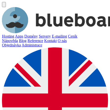
Hosting
Apps
Domény
Servery
E-mailing
Ceník
Nápověda
Blog
Reference
Kontakt
O nás
Objednávka
Administrace