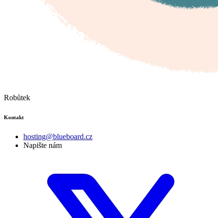
Robůtek
Kontakt
hosting@blueboard.cz
Napište nám