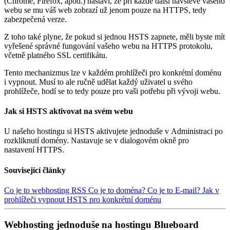
(Chrome, Firefox, apod.) nastaví, že při každé další návštěvě vašeho
webu se mu váš web zobrazí už jenom pouze na HTTPS, tedy
zabezpečená verze.
Z toho také plyne, že pokud si jednou HSTS zapnete, měli byste mít
vyřešené správné fungování vašeho webu na HTTPS protokolu,
včetně platného SSL certifikátu.
Tento mechanizmus lze v každém prohlížeči pro konkrétní doménu
i vypnout. Musí to ale ručně udělat každý uživatel u svého
prohlížeče, hodí se to tedy pouze pro vaši potřebu při vývoji webu.
Jak si HSTS aktivovat na svém webu
U našeho hostingu si HSTS aktivujete jednoduše v Administraci po
rozkliknutí domény. Nastavuje se v dialogovém okně pro
nastavení HTTPS.
Související články
Co je to webhosting
RSS
Co je to doména?
Co je to E-mail?
Jak v
prohlížeči vypnout HSTS pro konkrétní doménu
Webhosting jednoduše na hostingu Blueboard