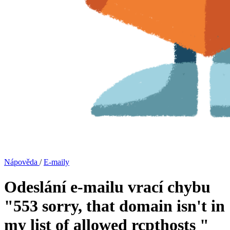
Nápověda
/
E-maily
Odeslání e-mailu vrací chybu
"553 sorry, that domain isn't in
my list of allowed rcpthosts "