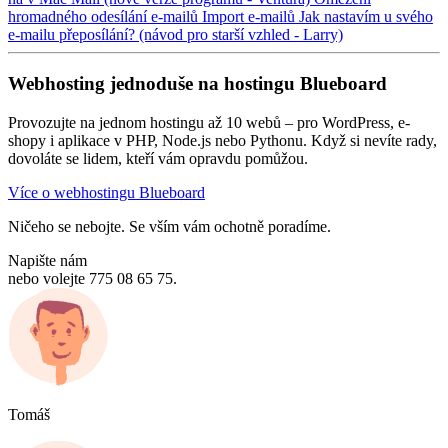
hromadného odesílání e-mailů
Import e-mailů
Jak nastavím u svého
e-mailu přeposílání? (návod pro starší vzhled - Larry)
Webhosting jednoduše na hostingu Blueboard
Provozujte na jednom hostingu až 10 webů – pro WordPress, e-
shopy i aplikace v PHP, Node.js nebo Pythonu. Když si nevíte rady,
dovoláte se lidem, kteří vám opravdu pomůžou.
Více o webhostingu Blueboard
Ničeho se nebojte. Se vším vám ochotně poradíme.
Napište nám
nebo volejte 775 08 65 75.
Tomáš