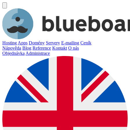
Hosting
Apps
Domény
Servery
E-mailing
Ceník
Nápověda
Blog
Reference
Kontakt
O nás
Objednávka
Administrace