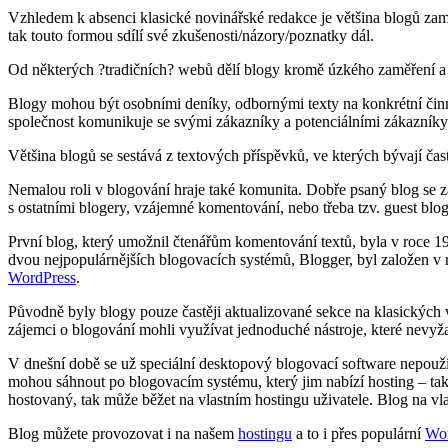
Vzhledem k absenci klasické novinářské redakce je většina blogů zaměř
tak touto formou sdílí své zkušenosti/názory/poznatky dál.
Od některých ?tradičních? webů dělí blogy kromě úzkého zaměření a o
Blogy mohou být osobními deníky, odbornými texty na konkrétní činno
společnost komunikuje se svými zákazníky a potenciálními zákazník
Většina blogů se sestává z textových příspěvků, ve kterých bývají čas
Nemalou roli v blogování hraje také komunita. Dobře psaný blog se za
s ostatními blogery, vzájemné komentování, nebo třeba tzv. guest blog
První blog, který umožnil čtenářům komentování textů, byla v roce 1
dvou nejpopulárnějších blogovacích systémů, Blogger, byl založen v 
WordPress
.
Původně byly blogy pouze častěji aktualizované sekce na klasických w
zájemci o blogování mohli využívat jednoduché nástroje, které nevyž
V dnešní době se už speciální desktopový blogovací software nepoužív
mohou sáhnout po blogovacím systému, který jim nabízí hosting – tak
hostovaný, tak může běžet na vlastním hostingu uživatele. Blog na vla
Blog můžete provozovat i na našem
hostingu
a to i přes populární
Wor