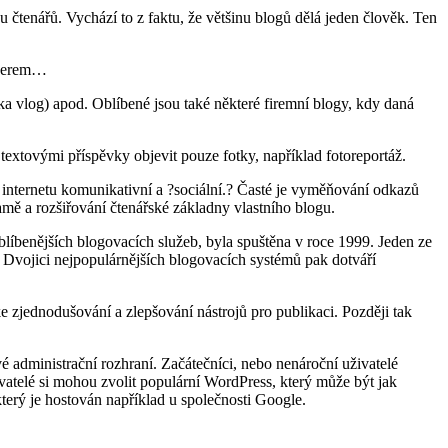
 čtenářů. Vychází to z faktu, že většinu blogů dělá jeden člověk. Ten
logerem…
a vlog) apod. Oblíbené jsou také některé firemní blogy, kdy daná
 textovými příspěvky objevit pouze fotky, například fotoreportáž.
a internetu komunikativní a ?sociální.? Časté je vyměňování odkazů
amě a rozšiřování čtenářské základny vlastního blogu.
líbenějších blogovacích služeb, byla spuštěna v roce 1999. Jeden ze
 Dvojici nejpopulárnějších blogovacích systémů pak dotváří
 zjednodušování a zlepšování nástrojů pro publikaci. Později tak
 administrační rozhraní. Začátečníci, nebo nenároční uživatelé
atelé si mohou zvolit populární WordPress, který může být jak
který je hostován například u společnosti Google.