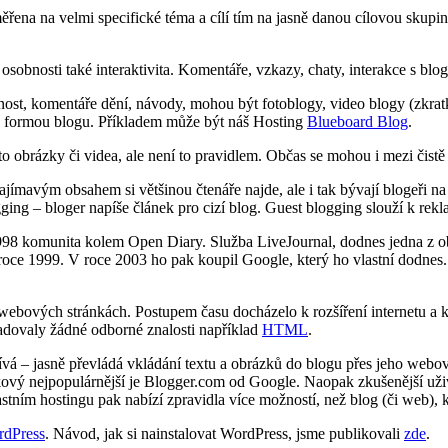
ena na velmi specifické téma a cílí tím na jasně danou cílovou skupinu
sobnosti také interaktivita. Komentáře, vzkazy, chaty, interakce s b
st, komentáře dění, návody, mohou být fotoblogy, video blogy (zkratk
y formou blogu. Příkladem může být náš Hosting
Blueboard Blog
.
to obrázky či videa, ale není to pravidlem. Občas se mohou i mezi čistě
jímavým obsahem si většinou čtenáře najde, ale i tak bývají blogeři n
ging – bloger napíše článek pro cizí blog. Guest blogging slouží k rekl
998 komunita kolem Open Diary. Služba LiveJournal, dodnes jedna z ob
roce 1999. V roce 2003 ho pak koupil Google, který ho vlastní dodnes.
ebových stránkách. Postupem času docházelo k rozšíření internetu a ke
adovaly žádné odborné znalosti například
HTML
.
á – jasně převládá vkládání textu a obrázků do blogu přes jeho webové
ový nejpopulárnější je Blogger.com od Google. Naopak zkušenější uživ
stním hostingu pak nabízí zpravidla více možností, než blog (či web), 
dPress
. Návod, jak si nainstalovat WordPress, jsme publikovali
zde
.