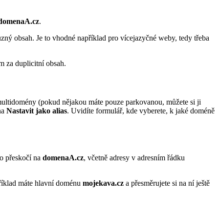
domenaA.cz
.
různý obsah. Je to vhodné například pro vícejazyčné weby, tedy třeba
 za duplicitní obsah.
multidomény (pokud nějakou máte pouze parkovanou, můžete si ji
 na
Nastavit jako alias
. Uvidíte formulář, kde vyberete, k jaké doméně
to přeskočí na
domenaA.cz
, včetně adresy v adresním řádku
apříklad máte hlavní doménu
mojekava.cz
a přesměrujete si na ní ještě