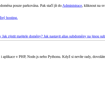
e doména pouze parkována. Pak stačí jít do
Administrace
, kliknout na 
žný hosting.
ny
Jak zjistit majitele domény?
Jak nastavit alias subdomény na jinou 
i aplikace v PHP, Node.js nebo Pythonu. Když si nevíte rady, dovolát