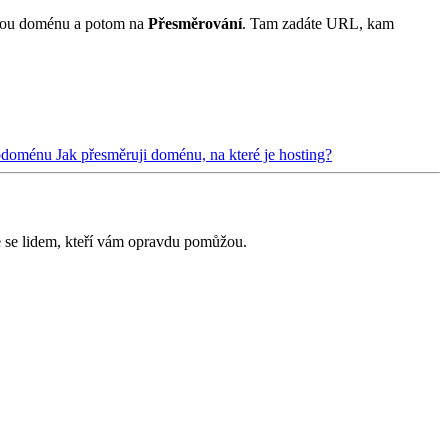
svou doménu a potom na
Přesměrování
. Tam zadáte URL, kam
subdoménu
Jak přesměruji doménu, na které je hosting?
e se lidem, kteří vám opravdu pomůžou.