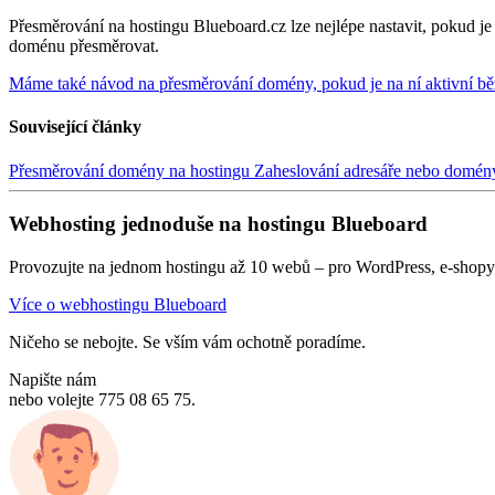
Přesměrování na hostingu Blueboard.cz lze nejlépe nastavit, pokud j
doménu přesměrovat.
Máme také návod na přesměrování domény, pokud je na ní aktivní bě
Související články
Přesměrování domény na hostingu
Zaheslování adresáře nebo domé
Webhosting jednoduše na hostingu Blueboard
Provozujte na jednom hostingu až 10 webů – pro WordPress, e-shopy 
Více o webhostingu Blueboard
Ničeho se nebojte. Se vším vám ochotně poradíme.
Napište nám
nebo volejte 775 08 65 75.