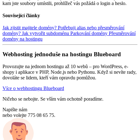
kam jste soubory umístili, prohlížeč vás požádá o login a heslo.
Související články
Jak zjistit majitele domény?
Potřebuji alias nebo přesměrování
domény?
Jak vytvořit subdoménu
Parkování domény
Přesměrování
domény na hostingu
Webhosting jednoduše na hostingu Blueboard
Provozujte na jednom hostingu až 10 webů – pro WordPress, e-
shopy i aplikace v PHP, Node.js nebo Pythonu. Když si nevíte rady,
dovoláte se lidem, kteří vám opravdu pomůžou.
Více o webhostingu Blueboard
Ničeho se nebojte. Se vším vám ochotně poradíme.
Napište nám
nebo volejte 775 08 65 75.