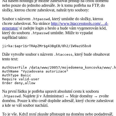
Na našem hostingu je možné zaheslovat přístup na celou doménu
nebo pouze do jednoho adresáře. Je k tomu potřeba na FTP, do
složky, kterou chcete zaheslovat, nahrát tyto soubory:
Soubor s názvem
, který umístíte do složky, kterou
.htpasswd
chcete zaheslovat. Na stránce
http://www.htaccesstools.com/…d-
generator/
si zadejte login a heslo a bude vám vygenerován kód,
který do souboru
umístíte. Může to vypadat
.htpasswd
například takto:
jirka:$apr1$rTRApZMr$g43BgEB/8h2/IW9azU5bs0
Dále vytvořte soubor s názvem
, který bude obsahovat
.htaccess
tento text:
AuthUserFile /data/www/20057/mojedomena_koncovka/www/.h
AuthName "Vyzadovana autorizace"

AuthType Basic

Require valid-user

Order deny,allow
Na první řádku je potřeba upravit absolutní cestu k souboru
. Najdete ji v Administraci → Moje domény → zvolte
.htpasswd
doménu. Pouze k této cestě doplníte adresář, který chcete zaheslovat
a kde se váš soubor nachází.
To je vše. Když nyní zkusíte přistoupit na doménu nebo podadresář,