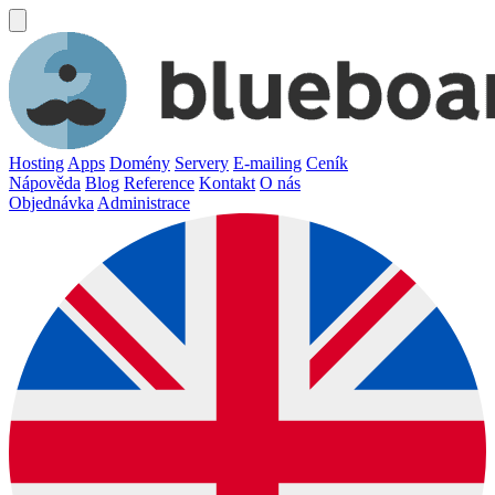
Hosting
Apps
Domény
Servery
E-mailing
Ceník
Nápověda
Blog
Reference
Kontakt
O nás
Objednávka
Administrace