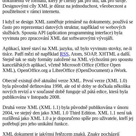
dokumentů ve formátu, který je čitelný jak pro lidi, tak pro stroje.
Designovými cíly XML je důraz na jednoduchost, všeobecnost a
použitelnost v rámci internetu.
I když se design XML zaměřuje primárně na dokumenty, používá se
často pro reprezentaci datových struktur, například ve webových
službách. Spousta API (aplication programming interface) byla
vyvinuta pro zpracování XML dat softwarovými vývojáři.
Aplikací, které staví na XML jazyku, už bylo vyvinuto stovky, ne-li
tisíce. Patří mězi ně například
RSS
, Atom, SOAP, XHTML a další.
Stejně tak se staly formáty založené na XML výchozími pro spoustu
kancelářských aplikací, včetně Microsoft Office (Office Open
XML), OpenOffice.org a LibreOffice (OpenDocument) a iWork.
Obecně existují dvě aktuální verze XML. První verze (XML 1.0)
byla původně definována 1998, ale od té doby se dočkala několika
nových revizí a v současné době funguje už pátá edice, která byla
publikována v listopadu 2008.
Druhá verze XML (XML 1.1) byla původně publikována v únoru
2004, ve stejný den jako XML 1.0 Third Edition. XML 1.1 není tak
rozšířená jako XML 1.0 a je doporučeno spíše pro uživatele, kteří jej
potřebují pro jeho unikátní funkce.
XML dokument je jakýmsi řetězcem znaků. Znaky pocházejí