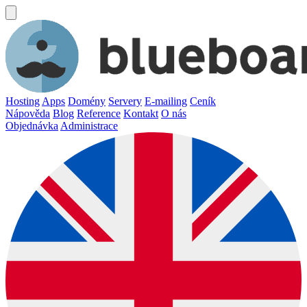
Hosting
Apps
Domény
Servery
E-mailing
Ceník
Nápověda
Blog
Reference
Kontakt
O nás
Objednávka
Administrace