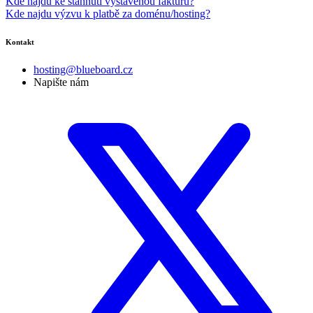
Kde najdu ke stáhnutí vystavenou fakturu?
Kde najdu výzvu k platbě za doménu/hosting?
Kontakt
hosting@blueboard.cz
Napište nám