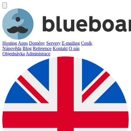
Hosting
Apps
Domény
Servery
E-mailing
Ceník
Nápověda
Blog
Reference
Kontakt
O nás
Objednávka
Administrace