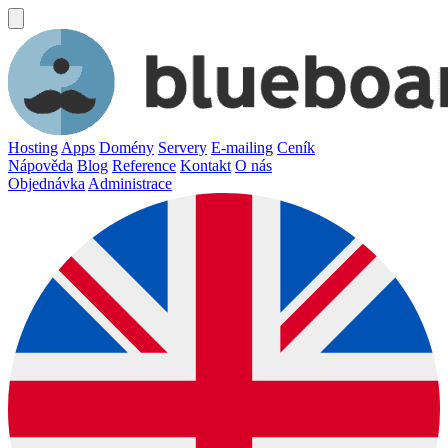
Hosting
Apps
Domény
Servery
E-mailing
Ceník
Nápověda
Blog
Reference
Kontakt
O nás
Objednávka
Administrace