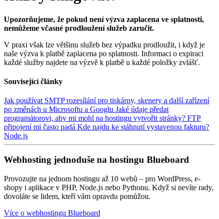
Upozorňujeme, že pokud není výzva zaplacena ve splatnosti,
nemůžeme včasné prodloužení služeb zaručit.
V praxi však lze většinu služeb bez výpadku prodloužit, i když je
naše výzva k platbě zaplacena po splatnosti. Informaci o expiraci
každé služby najdete na výzvě k platbě u každé položky zvlášť.
Související články
Jak používat SMTP rozesílání pro tiskárny, skenery a další zařízení
po změnách u Microsoftu a Googlu
Jaké údaje předat
programátorovi, aby mi mohl na hostingu vytvořit stránky?
FTP
připojení mi často padá
Kde najdu ke stáhnutí vystavenou fakturu?
Node.js
Webhosting jednoduše na hostingu Blueboard
Provozujte na jednom hostingu až 10 webů – pro WordPress, e-
shopy i aplikace v PHP, Node.js nebo Pythonu. Když si nevíte rady,
dovoláte se lidem, kteří vám opravdu pomůžou.
Více o webhostingu Blueboard