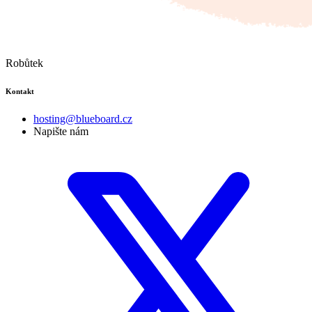
Robůtek
Kontakt
hosting@blueboard.cz
Napište nám