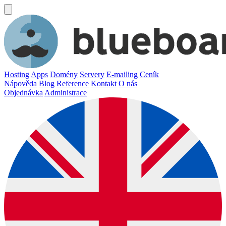
Hosting
Apps
Domény
Servery
E-mailing
Ceník
Nápověda
Blog
Reference
Kontakt
O nás
Objednávka
Administrace