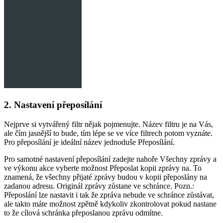
2. Nastavení přeposílání
Nejprve si vytvářený filtr nějak pojmenujte. Název filtru je na Vás,
ale čím jasnější to bude, tím lépe se ve více filtrech potom vyznáte.
Pro přeposílání je ideální název jednoduše Přeposílání.
Pro samotné nastavení přeposílání zadejte nahoře Všechny zprávy a
ve výkonu akce vyberte možnost Přeposlat kopii zprávy na. To
znamená, že všechny přijaté zprávy budou v kopii přeposlány na
zadanou adresu. Originál zprávy zůstane ve schránce. Pozn.:
Přeposlání lze nastavit i tak že zpráva nebude ve schránce zůstávat,
ale takto máte možnost zpětně kdykoliv zkontrolovat pokud nastane
to že cílová schránka přeposlanou zprávu odmítne.