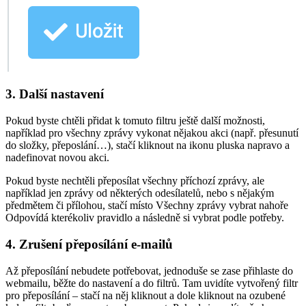
3. Další nastavení
Pokud byste chtěli přidat k tomuto filtru ještě další možnosti,
například pro všechny zprávy vykonat nějakou akci (např. přesunutí
do složky, přeposlání…), stačí kliknout na ikonu pluska napravo a
nadefinovat novou akci.
Pokud byste nechtěli přeposílat všechny příchozí zprávy, ale
například jen zprávy od některých odesílatelů, nebo s nějakým
předmětem či přílohou, stačí místo Všechny zprávy vybrat nahoře
Odpovídá kterékoliv pravidlo a následně si vybrat podle potřeby.
4. Zrušení přeposílání e-mailů
Až přeposílání nebudete potřebovat, jednoduše se zase přihlaste do
webmailu, běžte do nastavení a do filtrů. Tam uvidíte vytvořený filtr
pro přeposílání – stačí na něj kliknout a dole kliknout na ozubené