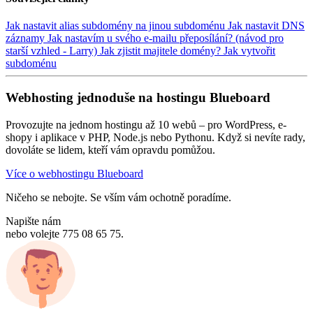
Jak nastavit alias subdomény na jinou subdoménu
Jak nastavit DNS
záznamy
Jak nastavím u svého e-mailu přeposílání? (návod pro
starší vzhled - Larry)
Jak zjistit majitele domény?
Jak vytvořit
subdoménu
Webhosting jednoduše na hostingu Blueboard
Provozujte na jednom hostingu až 10 webů – pro WordPress, e-
shopy i aplikace v PHP, Node.js nebo Pythonu. Když si nevíte rady,
dovoláte se lidem, kteří vám opravdu pomůžou.
Více o webhostingu Blueboard
Ničeho se nebojte. Se vším vám ochotně poradíme.
Napište nám
nebo volejte 775 08 65 75.