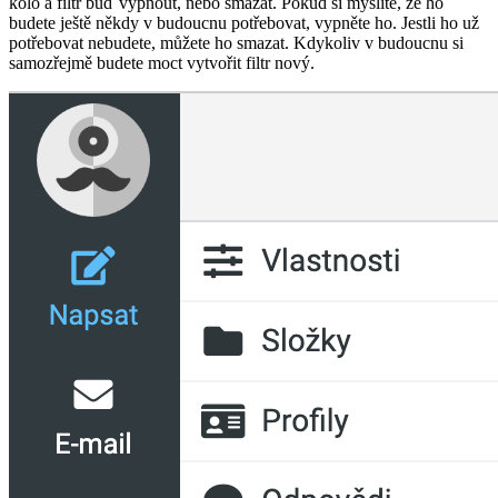
kolo a filtr buď vypnout, nebo smazat. Pokud si myslíte, že ho
budete ještě někdy v budoucnu potřebovat, vypněte ho. Jestli ho už
potřebovat nebudete, můžete ho smazat. Kdykoliv v budoucnu si
samozřejmě budete moct vytvořit filtr nový.