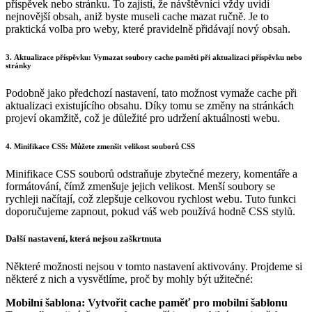
příspěvek nebo stránku. To zajistí, že návštěvníci vždy uvidí
nejnovější obsah, aniž byste museli cache mazat ručně. Je to
praktická volba pro weby, které pravidelně přidávají nový obsah.
3. Aktualizace příspěvku: Vymazat soubory cache paměti při aktualizaci příspěvku nebo
stránky
Podobně jako předchozí nastavení, tato možnost vymaže cache při
aktualizaci existujícího obsahu. Díky tomu se změny na stránkách
projeví okamžitě, což je důležité pro udržení aktuálnosti webu.
4. Minifikace CSS: Můžete zmenšit velikost souborů CSS
Minifikace CSS souborů odstraňuje zbytečné mezery, komentáře a
formátování, čímž zmenšuje jejich velikost. Menší soubory se
rychleji načítají, což zlepšuje celkovou rychlost webu. Tuto funkci
doporučujeme zapnout, pokud váš web používá hodně CSS stylů.
Další nastavení, která nejsou zaškrtnuta
Některé možnosti nejsou v tomto nastavení aktivovány. Projdeme si
některé z nich a vysvětlíme, proč by mohly být užitečné:
Mobilní šablona: Vytvořit cache paměť pro mobilní šablonu