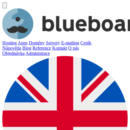
Hosting
Apps
Domény
Servery
E-mailing
Ceník
Nápověda
Blog
Reference
Kontakt
O nás
Objednávka
Administrace