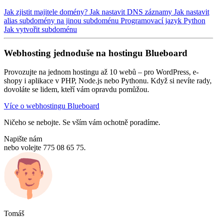
Jak zjistit majitele domény?
Jak nastavit DNS záznamy
Jak nastavit
alias subdomény na jinou subdoménu
Programovací jazyk Python
Jak vytvořit subdoménu
Webhosting jednoduše na hostingu Blueboard
Provozujte na jednom hostingu až 10 webů – pro WordPress, e-
shopy i aplikace v PHP, Node.js nebo Pythonu. Když si nevíte rady,
dovoláte se lidem, kteří vám opravdu pomůžou.
Více o webhostingu Blueboard
Ničeho se nebojte. Se vším vám ochotně poradíme.
Napište nám
nebo volejte 775 08 65 75.
Tomáš