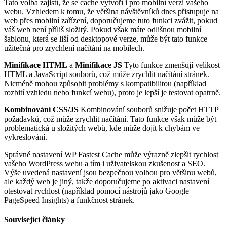
Tato volba zajistí, že se cache vytvoří i pro mobilní verzi vašeho
webu. Vzhledem k tomu, že většina návštěvníků dnes přistupuje na
web přes mobilní zařízení, doporučujeme tuto funkci zvážit, pokud
váš web není příliš složitý. Pokud však máte odlišnou mobilní
šablonu, která se liší od desktopové verze, může být tato funkce
užitečná pro zrychlení načítání na mobilech.
Minifikace HTML
a
Minifikace JS
Tyto funkce zmenšují velikost
HTML a JavaScript souborů, což může zrychlit načítání stránek.
Nicméně mohou způsobit problémy s kompatibilitou (například
rozbití vzhledu nebo funkcí webu), proto je lepší je testovat opatrně.
Kombinování CSS/JS
Kombinování souborů snižuje počet HTTP
požadavků, což může zrychlit načítání. Tato funkce však může být
problematická u složitých webů, kde může dojít k chybám ve
vykreslování.
Správné nastavení WP Fastest Cache může výrazně zlepšit rychlost
vašeho WordPress webu a tím i uživatelskou zkušenost a SEO.
Výše uvedená nastavení jsou bezpečnou volbou pro většinu webů,
ale každý web je jiný, takže doporučujeme po aktivaci nastavení
otestovat rychlost (například pomocí nástrojů jako Google
PageSpeed Insights) a funkčnost stránek.
Související články