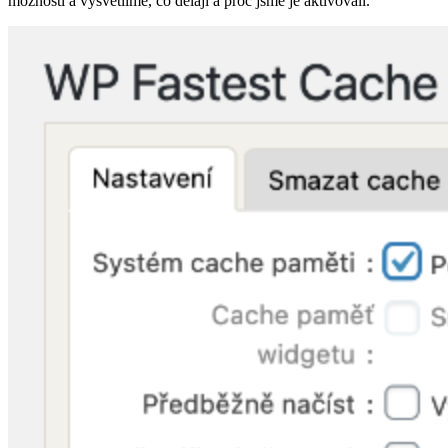
možnosti a vysvětlíme, co dělají a proč jsme je aktivovali.