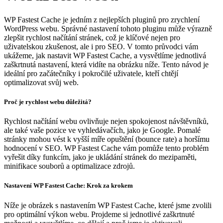
WP Fastest Cache je jedním z nejlepších pluginů pro zrychlení
WordPress webu. Správné nastavení tohoto pluginu může výrazně
zlepšit rychlost načítání stránek, což je klíčové nejen pro
uživatelskou zkušenost, ale i pro SEO. V tomto průvodci vám
ukážeme, jak nastavit WP Fastest Cache, a vysvětlíme jednotlivá
zaškrtnutá nastavení, která vidíte na obrázku níže. Tento návod je
ideální pro začátečníky i pokročilé uživatele, kteří chtějí
optimalizovat svůj web.
Proč je rychlost webu důležitá?
Rychlost načítání webu ovlivňuje nejen spokojenost návštěvníků,
ale také vaše pozice ve vyhledávačích, jako je Google. Pomalé
stránky mohou vést k vyšší míře opuštění (bounce rate) a horšímu
hodnocení v SEO. WP Fastest Cache vám pomůže tento problém
vyřešit díky funkcím, jako je ukládání stránek do mezipaměti,
minifikace souborů a optimalizace zdrojů.
Nastavení WP Fastest Cache: Krok za krokem
Níže je obrázek s nastavením WP Fastest Cache, které jsme zvolili
pro optimální výkon webu. Projdeme si jednotlivé zaškrtnuté