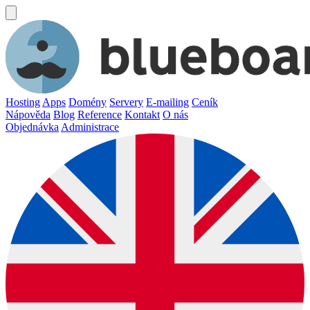
Hosting
Apps
Domény
Servery
E-mailing
Ceník
Nápověda
Blog
Reference
Kontakt
O nás
Objednávka
Administrace