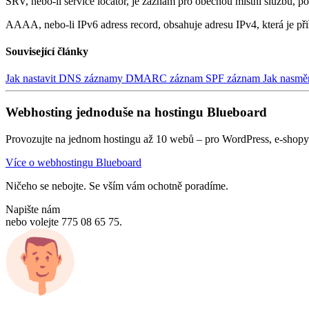
SRV, nebo-li service locator, je záznam pro obecnou místní službu, 
AAAA, nebo-li IPv6 adress record, obsahuje adresu IPv4, která je p
Související články
Jak nastavit DNS záznamy
DMARC záznam
SPF záznam
Jak nasmě
Webhosting jednoduše na hostingu Blueboard
Provozujte na jednom hostingu až 10 webů – pro WordPress, e-shopy 
Více o webhostingu Blueboard
Ničeho se nebojte. Se vším vám ochotně poradíme.
Napište nám
nebo volejte 775 08 65 75.