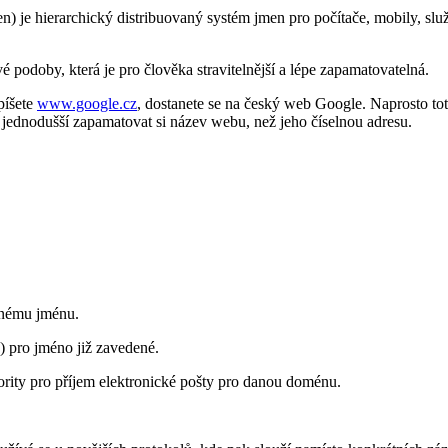
ierarchický distribuovaný systém jmen pro počítače, mobily, služby, č
é podoby, která je pro člověka stravitelnější a lépe zapamatovatelná.
píšete
www.google.cz
, dostanete se na český web Google. Naprosto to
 jednodušší zapamatovat si název webu, než jeho číselnou adresu.
danému jménu.
) pro jméno již zavedené.
ority pro příjem elektronické pošty pro danou doménu.