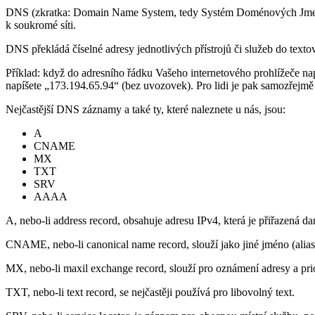
DNS (zkratka: Domain Name System, tedy Systém Doménových Jmen) je h
k soukromé síti.
DNS překládá číselné adresy jednotlivých přístrojů či služeb do textov
Příklad: když do adresního řádku Vašeho internetového prohlížeče na
napíšete „173.194.65.94“ (bez uvozovek). Pro lidi je pak samozřejmě
Nejčastější DNS záznamy a také ty, které naleznete u nás, jsou:
A
CNAME
MX
TXT
SRV
AAAA
A, nebo-li address record, obsahuje adresu IPv4, která je přiřazená 
CNAME, nebo-li canonical name record, slouží jako jiné jméno (alias
MX, nebo-li maxil exchange record, slouží pro oznámení adresy a pri
TXT, nebo-li text record, se nejčastěji používá pro libovolný text.