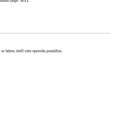
áznamů (např. MX).
e se lidem, kteří vám opravdu pomůžou.