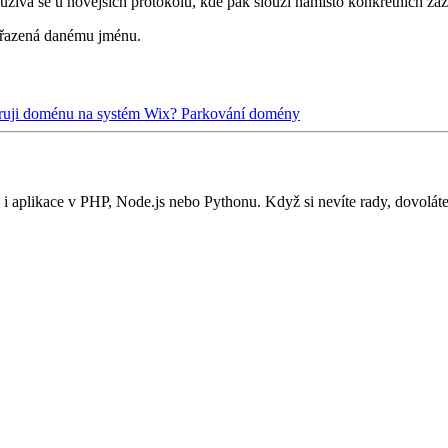
používá se u novějších protokolů, kde pak slouží namísto konkrétních z
řiřazená danému jménu.
ruji doménu na systém Wix?
Parkování domény
i aplikace v PHP, Node.js nebo Pythonu. Když si nevíte rady, dovolát