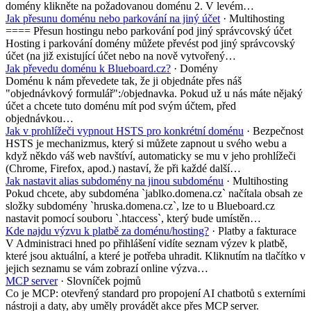
domény klikněte na požadovanou doménu 2. V levém…
Jak přesunu doménu nebo parkování na jiný účet
· Multihosting
==== Přesun hostingu nebo parkování pod jiný správcovský účet
Hosting i parkování domény můžete převést pod jiný správcovský
účet (na již existující účet nebo na nově vytvořený…
Jak převedu doménu k Blueboard.cz?
· Domény
Doménu k nám převedete tak, že ji objednáte přes náš
"objednávkový formulář":/objednavka. Pokud už u nás máte nějaký
účet a chcete tuto doménu mít pod svým účtem, před
objednávkou…
Jak v prohlížeči vypnout HSTS pro konkrétní doménu
· Bezpečnost
HSTS je mechanizmus, který si můžete zapnout u svého webu a
když někdo váš web navštíví, automaticky se mu v jeho prohlížeči
(Chrome, Firefox, apod.) nastaví, že při každé další…
Jak nastavit alias subdomény na jinou subdoménu
· Multihosting
Pokud chcete, aby subdoména `jablko.domena.cz` načítala obsah ze
složky subdomény `hruska.domena.cz`, lze to u Blueboard.cz
nastavit pomocí souboru `.htaccess`, který bude umístěn…
Kde najdu výzvu k platbě za doménu/hosting?
· Platby a fakturace
V Administraci hned po přihlášení vidíte seznam výzev k platbě,
které jsou aktuální, a které je potřeba uhradit. Kliknutím na tlačítko v
jejich seznamu se vám zobrazí online výzva…
MCP server
· Slovníček pojmů
Co je MCP: otevřený standard pro propojení AI chatbotů s externími
nástroji a daty, aby uměly provádět akce přes MCP server.