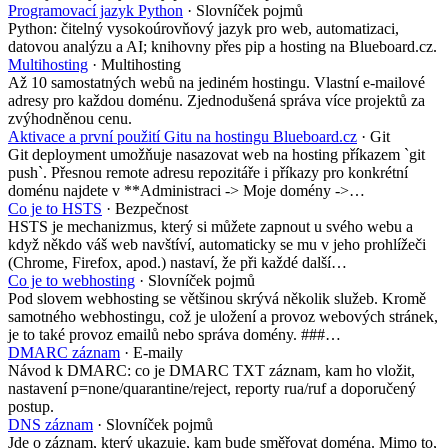
Programovací jazyk Python
· Slovníček pojmů
Python: čitelný vysokoúrovňový jazyk pro web, automatizaci,
datovou analýzu a AI; knihovny přes pip a hosting na Blueboard.cz.
Multihosting
· Multihosting
Až 10 samostatných webů na jediném hostingu. Vlastní e-mailové
adresy pro každou doménu. Zjednodušená správa více projektů za
zvýhodněnou cenu.
Aktivace a první použití Gitu na hostingu Blueboard.cz
· Git
Git deployment umožňuje nasazovat web na hosting příkazem `git
push`. Přesnou remote adresu repozitáře i příkazy pro konkrétní
doménu najdete v **Administraci -> Moje domény ->…
Co je to HSTS
· Bezpečnost
HSTS je mechanizmus, který si můžete zapnout u svého webu a
když někdo váš web navštíví, automaticky se mu v jeho prohlížeči
(Chrome, Firefox, apod.) nastaví, že při každé další…
Co je to webhosting
· Slovníček pojmů
Pod slovem webhosting se většinou skrývá několik služeb. Kromě
samotného webhostingu, což je uložení a provoz webových stránek,
je to také provoz emailů nebo správa domény. ###…
DMARC záznam
· E-maily
Návod k DMARC: co je DMARC TXT záznam, kam ho vložit,
nastavení p=none/quarantine/reject, reporty rua/ruf a doporučený
postup.
DNS záznam
· Slovníček pojmů
Jde o záznam, který ukazuje, kam bude směřovat doména. Mimo to,