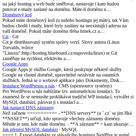
na jaký hosting a web bude směřovat, nastavuje i kam budou
putovat e-maily zaslané na doménu. Máte-li doménu u…
Doménový koš
Pokud máte doménový koš (u našeho hostingu jej máte), tak Vám
budou chodit i maily, které byly zaslány na neexistující adresu na
vaší doméně. Pokud máte doménu třeba hrnek.cz a…
Git
· Git
Git je distribuovaný systém správy verzí. Slovy autora (Linus
Torvalds, tvůrce
"Linuxu":http://hosting.blueboard.cz/napoveda/linux) se Git
zaměřuje na rychlost, efektivitu a…
Google Apps
Google Apps je služba Google, která poskytuje některé služby
Google na vlastní doméně, upravitelné nezávisle na ostatních
službách. Jedná se o webové aplikace jako Dokumenty, Disk…
Instalace WordPressu u nás
· CMS (opensource systémy)
Pro WordPress u nás nabízíme tzv. automatickou instalaci. To
znamená že se nemusíte proklikávat tradiční WP instalací, vytvářet si
MySQL databázi, párovat ji s instalací a…
Jak nastavit DNS záznamy
Než začnete =========== - **DNS servery** (u `.cz` se jim říká
**NSSET**) určují, kdo spravuje všechny záznamy domény.
Měníte je tam, kde máte doménu. - **A záznam** = kam ukazuje…
Jak přenést MySQL databázi
· MySQL
==== 1. Export databáze ze stávajícího hostingu Nejdříve je nutné