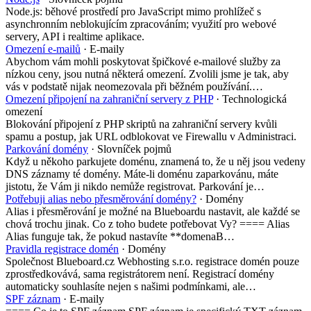
Node.js: běhové prostředí pro JavaScript mimo prohlížeč s
asynchronním neblokujícím zpracováním; využití pro webové
servery, API i realtime aplikace.
Omezení e-mailů
· E-maily
Abychom vám mohli poskytovat špičkové e-mailové služby za
nízkou ceny, jsou nutná některá omezení. Zvolili jsme je tak, aby
vás v podstatě nijak neomezovala při běžném používání.…
Omezení připojení na zahraniční servery z PHP
· Technologická
omezení
Blokování připojení z PHP skriptů na zahraniční servery kvůli
spamu a postup, jak URL odblokovat ve Firewallu v Administraci.
Parkování domény
· Slovníček pojmů
Když u někoho parkujete doménu, znamená to, že u něj jsou vedeny
DNS záznamy té domény. Máte-li doménu zaparkovánu, máte
jistotu, že Vám ji nikdo nemůže registrovat. Parkování je…
Potřebuji alias nebo přesměrování domény?
· Domény
Alias i přesměrování je možné na Blueboardu nastavit, ale každé se
chová trochu jinak. Co z toho budete potřebovat Vy? ==== Alias
Alias funguje tak, že pokud nastavíte **domenaB…
Pravidla registrace domén
· Domény
Společnost Blueboard.cz Webhosting s.r.o. registrace domén pouze
zprostředkovává, sama registrátorem není. Registrací domény
automaticky souhlasíte nejen s našimi podmínkami, ale…
SPF záznam
· E-maily