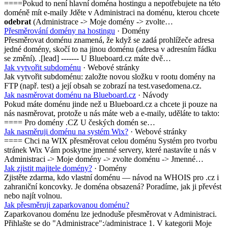
====Pokud to není hlavní doména hostingu a nepotřebujete na této
doméně mít e-maily Jděte v Administraci na doménu, kterou chcete
odebrat
(Administrace -> Moje domény -> zvolte…
Přesměrování domény na hostingu
· Domény
Přesměrovat doménu znamená, že když se zadá prohlížeče adresa
jedné domény, skočí to na jinou doménu (adresa v adresním řádku
se změní). .[lead] ------- U Blueboard.cz máte dvě…
Jak vytvořit subdoménu
· Webové stránky
Jak vytvořit subdoménu: založte novou složku v rootu domény na
FTP (např. test) a její obsah se zobrazí na test.vasedomena.cz.
Jak nasměrovat doménu na Blueboard.cz
· Návody
Pokud máte doménu jinde než u Blueboard.cz a chcete ji pouze na
nás nasměrovat, protože u nás máte web a e-maily, uděláte to takto:
==== Pro domény .CZ U českých domén se…
Jak nasměruji doménu na systém Wix?
· Webové stránky
==== Chci na WIX přesměrovat celou doménu Systém pro tvorbu
stránek Wix Vám poskytne jmenné servery, které nastavíte u nás v
Administraci -> Moje domény -> zvolte doménu -> Jmenné…
Jak zjistit majitele domény?
· Domény
Zjistěte zdarma, kdo vlastní doménu — návod na WHOIS pro .cz i
zahraniční koncovky. Je doména obsazená? Poradíme, jak ji převést
nebo najít volnou.
Jak přesměruji zaparkovanou doménu?
Zaparkovanou doménu lze jednoduše přesměrovat v Administraci.
Přihlašte se do "Administrace":/administrace 1. V kategorii Moje