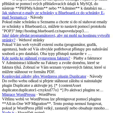
přihlásit se pomocí svých přihlašovacích údajů k MySQL do
nástroje **PHPMyAdmin** nebo **Adminer** k databázi na…
Jak stahovat e-maily ze schránky u Blueboard.cz do schránky E-
mail Seznam.cz
· Návody
Pokud máte schránku u Seznamu a chcete si do ní stahovat emaily
ze schránky u Blueboard.cz, můžete to nastavit pomocí protokolu
"POP3":http://hosting.blueboard.cz/napoveda/pop3.…
Jaké údaje předat programátorovi, aby mi mohl na hostingu vytvořit
stránky?
· Webové stránky
Pokud Vám web vytváří externí osoba (programátor, grafik,
agentura), bude od Vás obvykle potřebovat přístupy pro nahrávání
souborů a pro databázi. Oba typy přístupů nastavíte v …
Kde najdu ke stáhnutí vystavenou fakturu?
· Platby a fakturace
V Administraci klikněte na Faktury a zvolte doménu, které se
faktura týká. Zobrazí se Vám seznam vystavených faktur, které si
můžete stáhnout ve formátu PDF.
Kopírování zálohy přes Wordpress plugin Duplicator
· Návody
Do svého webu odkud si přejete stáhnout zálohu si nainstalujte
plugin Duplicator a aktivujte jej. [* {contentAsset
duplicator.duplicator1-crxykxd77o} *] Po aktivaci pluginu se…
Migrace WordPressu
· WordPress
Většinu webů ve WordPressu lze přemigrovat pomocí pluginu
**All-in-One WP Migration**. Tento postup nemusí fungovat,
pokud je WordPress příliš velký, zastaralý nebo obsahuje mnoho…
Node.js
· Slovníček pojmů