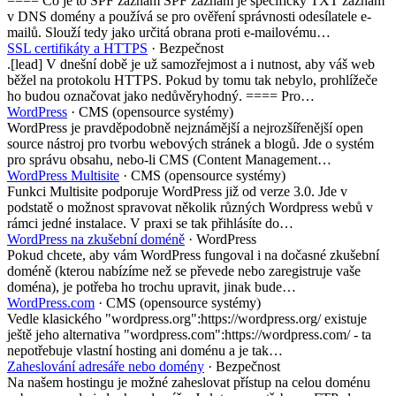
==== Co je to SPF záznam SPF záznam je specifický TXT záznam
v DNS domény a používá se pro ověření správnosti odesílatele e-
mailů. Slouží tedy jako určitá obrana proti e-mailovému…
SSL certifikáty a HTTPS
· Bezpečnost
.[lead] V dnešní době je už samozřejmost a i nutnost, aby váš web
běžel na protokolu HTTPS. Pokud by tomu tak nebylo, prohlížeče
ho budou označovat jako nedůvěryhodný. ==== Pro…
WordPress
· CMS (opensource systémy)
WordPress je pravděpodobně nejznámější a nejrozšířenější open
source nástroj pro tvorbu webových stránek a blogů. Jde o systém
pro správu obsahu, nebo-li CMS (Content Management…
WordPress Multisite
· CMS (opensource systémy)
Funkci Multisite podporuje WordPress již od verze 3.0. Jde v
podstatě o možnost spravovat několik různých Wordpress webů v
rámci jedné instalace. V praxi se tak přihlásíte do…
WordPress na zkušební doméně
· WordPress
Pokud chcete, aby vám WordPress fungoval i na dočasné zkušební
doméně (kterou nabízíme než se převede nebo zaregistruje vaše
doména), je potřeba ho trochu upravit, jinak bude…
WordPress.com
· CMS (opensource systémy)
Vedle klasického "wordpress.org":https://wordpress.org/ existuje
ještě jeho alternativa "wordpress.com":https://wordpress.com/ - ta
nepotřebuje vlastní hosting ani doménu a je tak…
Zaheslování adresáře nebo domény
· Bezpečnost
Na našem hostingu je možné zaheslovat přístup na celou doménu