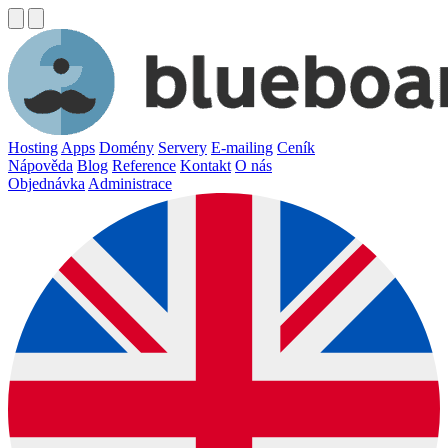
Hosting
Apps
Domény
Servery
E-mailing
Ceník
Nápověda
Blog
Reference
Kontakt
O nás
Objednávka
Administrace