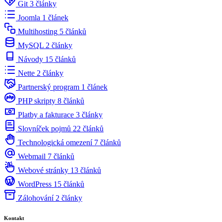
Git
3 články
Joomla
1 článek
Multihosting
5 článků
MySQL
2 články
Návody
15 článků
Nette
2 články
Partnerský program
1 článek
PHP skripty
8 článků
Platby a fakturace
3 články
Slovníček pojmů
22 článků
Technologická omezení
7 článků
Webmail
7 článků
Webové stránky
13 článků
WordPress
15 článků
Zálohování
2 články
Kontakt