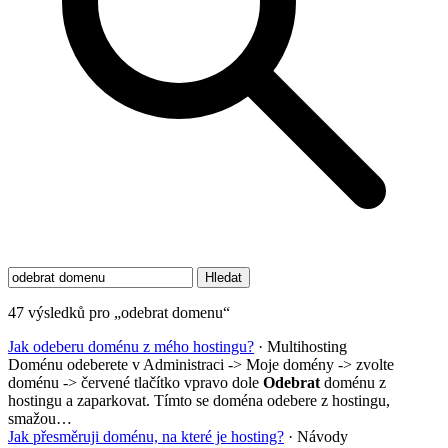
47 výsledků pro „odebrat domenu“
Jak odeberu doménu z mého hostingu?
· Multihosting
Doménu odeberete v Administraci -> Moje domény -> zvolte
doménu -> červené tlačítko vpravo dole
Odebrat
doménu z
hostingu a zaparkovat. Tímto se doména odebere z hostingu,
smažou…
Jak přesměruji doménu, na které je hosting?
· Návody