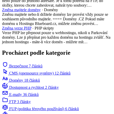
nebo pouze do jednoho adresáře. Je k tomu potřeba na FTP, do
složky, kterou chcete zaheslovat, nahrát tyto soubory:…
Změna majitele domény
· Domény
Změnu majitele nebo-li držitele domény lze provést vždy pouze se
souhlasem původního majitele. ==== Domény .CZ Pokud máte
doménu u Hostingu Blueboard.cz, můžete změnu provést…
Změna verze PHP
· PHP skripty
Verze PHP lze přepnout pouze u webhostingu, nikoli u Parkování
domény. Lze ji přepínat pro každou doménu na hostingu zvlášť. Na
jednom hostingu - máte-li více domén - můžete mít…
Procházet podle kategorie
Bezpečnost
7 článků
CMS (opensource systémy)
12 článků
Domény
18 článků
Dostupnost a rychlost
2 články
E-maily
36 článků
FTP
3 články
FUP (politika férového používání)
6 článků