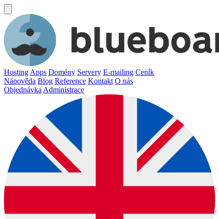
Hosting
Apps
Domény
Servery
E-mailing
Ceník
Nápověda
Blog
Reference
Kontakt
O nás
Objednávka
Administrace