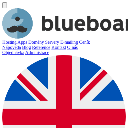
Hosting
Apps
Domény
Servery
E-mailing
Ceník
Nápověda
Blog
Reference
Kontakt
O nás
Objednávka
Administrace