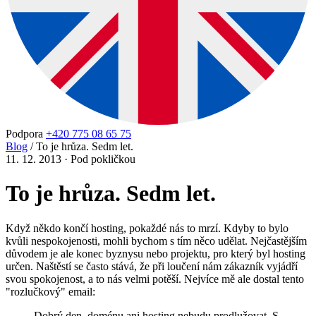
Podpora
+420 775 08 65 75
Blog
/
To je hrůza. Sedm let.
11. 12. 2013
·
Pod pokličkou
To je hrůza. Sedm let.
Když někdo končí hosting, pokaždé nás to mrzí. Kdyby to bylo
kvůli nespokojenosti, mohli bychom s tím něco udělat. Nejčastějším
důvodem je ale konec byznysu nebo projektu, pro který byl hosting
určen. Naštěstí se často stává, že při loučení nám zákazník vyjádří
svou spokojenost, a to nás velmi potěší. Nejvíce mě ale dostal tento
"rozlučkový" email:
Dobrý den, doménu ani hosting nebudu prodlužovat. S