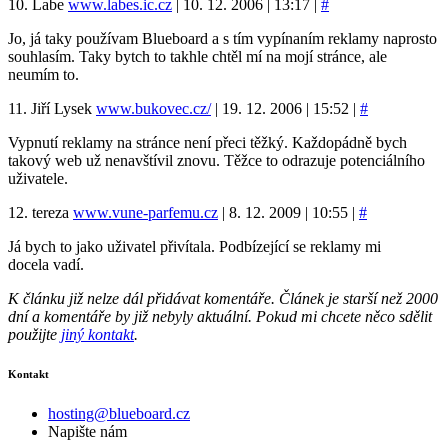
10. Labe
www.labes.ic.cz
| 10. 12. 2006 | 13:17 |
#
Jo, já taky používam Blueboard a s tím vypínaním reklamy naprosto
souhlasím. Taky bytch to takhle chtěl mí na mojí stránce, ale
neumím to.
11. Jiří Lysek
www.bukovec.cz/
| 19. 12. 2006 | 15:52 |
#
Vypnutí reklamy na stránce není přeci těžký. Každopádně bych
takový web už nenavštívil znovu. Těžce to odrazuje potenciálního
uživatele.
12. tereza
www.vune-parfemu.cz
| 8. 12. 2009 | 10:55 |
#
Já bych to jako uživatel přivítala. Podbízející se reklamy mi
docela vadí.
K článku již nelze dál přidávat komentáře. Článek je starší než 2000
dní a komentáře by již nebyly aktuální. Pokud mi chcete něco sdělit
použijte
jiný kontakt
.
Kontakt
hosting@blueboard.cz
Napište nám