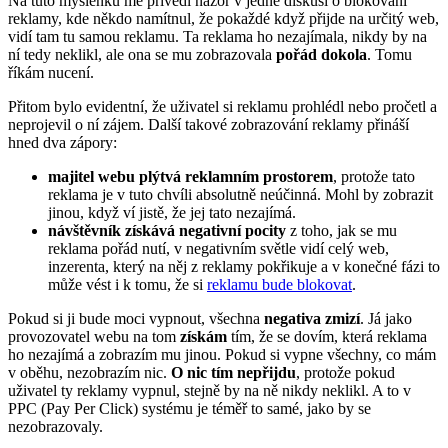
Na tuto myšlenku mě přivedl názor v jedné diskusi o blokování
reklamy, kde někdo namítnul, že pokaždé když přijde na určitý web,
vidí tam tu samou reklamu. Ta reklama ho nezajímala, nikdy by na
ní tedy neklikl, ale ona se mu zobrazovala
pořád dokola
. Tomu
říkám nucení.
Přitom bylo evidentní, že uživatel si reklamu prohlédl nebo pročetl a
neprojevil o ní zájem. Další takové zobrazování reklamy přináší
hned dva zápory:
majitel webu plýtvá reklamním prostorem
, protože tato
reklama je v tuto chvíli absolutně neúčinná. Mohl by zobrazit
jinou, když ví jistě, že jej tato nezajímá.
návštěvník získává negativní pocity
z toho, jak se mu
reklama pořád nutí, v negativním světle vidí celý web,
inzerenta, který na něj z reklamy pokřikuje a v konečné fázi to
může vést i k tomu, že si
reklamu bude blokovat
.
Pokud si ji bude moci vypnout, všechna
negativa zmizí
. Já jako
provozovatel webu na tom
získám
tím, že se dovím, která reklama
ho nezajímá a zobrazím mu jinou. Pokud si vypne všechny, co mám
v oběhu, nezobrazím nic.
O nic tím nepřijdu
, protože pokud
uživatel ty reklamy vypnul, stejně by na ně nikdy neklikl. A to v
PPC (Pay Per Click) systému je téměř to samé, jako by se
nezobrazovaly.