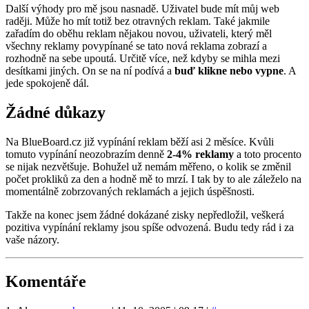
Další výhody pro mě jsou nasnadě. Uživatel bude mít můj web
raději. Může ho mít totiž bez otravných reklam. Také jakmile
zařadím do oběhu reklam nějakou novou, uživateli, který měl
všechny reklamy povypínané se tato nová reklama zobrazí a
rozhodně na sebe upoutá. Určitě více, než kdyby se mihla mezi
desítkami jiných. On se na ní podívá a
buď klikne nebo vypne
. A
jede spokojeně dál.
Žádné důkazy
Na BlueBoard.cz již vypínání reklam běží asi 2 měsíce. Kvůli
tomuto vypínání neozobrazím denně
2-4% reklamy
a toto procento
se nijak nezvětšuje. Bohužel už nemám měřeno, o kolik se změnil
počet prokliků za den a hodně mě to mrzí. I tak by to ale záleželo na
momentálně zobrzovaných reklamách a jejich úspěšnosti.
Takže na konec jsem žádné dokázané zisky nepředložil, veškerá
pozitiva vypínání reklamy jsou spíše odvozená. Budu tedy rád i za
vaše názory.
Komentáře