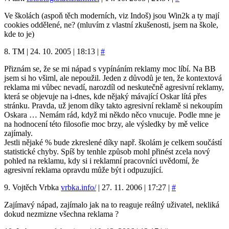
Ve školách (aspoň těch moderních, viz Indoš) jsou Win2k a ty mají
cookies oddělené, ne? (mluvím z vlastní zkušenosti, jsem na škole,
kde to je)
8. TM | 24. 10. 2005 | 18:13 |
#
Přiznám se, že se mi nápad s vypínáním reklamy moc líbí. Na BB
jsem si ho všiml, ale nepoužil. Jeden z důvodů je ten, že kontextová
reklama mi vůbec nevadí, narozdíl od neskutečně agresivní reklamy,
která se objevuje na i-dnes, kde nějaký mávající Oskar lítá přes
stránku. Pravda, už jenom díky takto agresivní reklamě si nekoupím
Oskara … Nemám rád, když mi někdo něco vnucuje. Podle mne je
na hodnocení této filosofie moc brzy, ale výsledky by mě velice
zajímaly.
Jestli nějaké % bude zkreslené díky např. školám je celkem součástí
statistické chyby. Spíš by tenhle způsob mohl přinést zcela nový
pohled na reklamu, kdy si i reklamní pracovníci uvědomí, že
agresivní reklama opravdu může být i odpuzující.
9. Vojtěch Vrbka
vrbka.info/
| 27. 11. 2006 | 17:27 |
#
Zajímavý nápad, zajímalo jak na to reaguje reálný uživatel, nekliká
dokud nezmizne všechna reklama ?