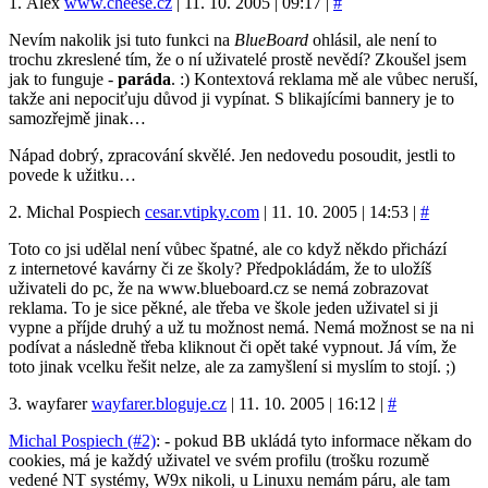
1. Alex
www.cheese.cz
| 11. 10. 2005 | 09:17 |
#
Nevím nakolik jsi tuto funkci na
BlueBoard
ohlásil, ale není to
trochu zkreslené tím, že o ní uživatelé prostě nevědí? Zkoušel jsem
jak to funguje -
paráda
. :) Kontextová reklama mě ale vůbec neruší,
takže ani nepociťuju důvod ji vypínat. S blikajícími bannery je to
samozřejmě jinak…
Nápad dobrý, zpracování skvělé. Jen nedovedu posoudit, jestli to
povede k užitku…
2. Michal Pospiech
cesar.vtipky.com
| 11. 10. 2005 | 14:53 |
#
Toto co jsi udělal není vůbec špatné, ale co když někdo přichází
z internetové kavárny či ze školy? Předpokládám, že to uložíš
uživateli do pc, že na www.blueboard.cz se nemá zobrazovat
reklama. To je sice pěkné, ale třeba ve škole jeden uživatel si ji
vypne a příjde druhý a už tu možnost nemá. Nemá možnost se na ni
podívat a následně třeba kliknout či opět také vypnout. Já vím, že
toto jinak vcelku řešit nelze, ale za zamyšlení si myslím to stojí. ;)
3. wayfarer
wayfarer.bloguje.cz
| 11. 10. 2005 | 16:12 |
#
Michal Pospiech (#2)
: - pokud BB ukládá tyto informace někam do
cookies, má je každý uživatel ve svém profilu (trošku rozumě
vedené NT systémy, W9x nikoli, u Linuxu nemám páru, ale tam