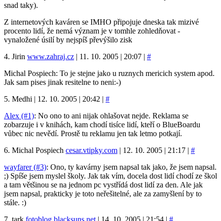
snad taky).
Z internetových kaváren se IMHO připojuje dneska tak mizivé
procento lidí, že nemá význam je v tomhle zohledňovat -
vynaložené úsilí by nejspíš převýšilo zisk
4. Jirin
www.zahraj.cz
| 11. 10. 2005 | 20:07 |
#
Michal Pospiech: To je stejne jako u ruznych mericich system apod.
Jak sam pises jinak resitelne to neni:-)
5. Medhi | 12. 10. 2005 | 20:42 |
#
Alex (#1)
: No ono to ani nijak ohlašovat nejde. Reklama se
zobarzuje i v knihách, kam chodí tisíce lidí, kteří o BlueBoardu
vůbec nic nevědí. Prostě tu reklamu jen tak letmo potkají.
6. Michal Pospiech
cesar.vtipky.com
| 12. 10. 2005 | 21:17 |
#
wayfarer (#3)
: Ono, ty kavárny jsem napsal tak jako, že jsem napsal.
;) Spíše jsem myslel školy. Jak tak vím, docela dost lidí chodí ze škol
a tam většinou se na jednom pc vystřídá dost lidí za den. Ale jak
jsem napsal, prakticky je toto neřešitelné, ale za zamyšlení by to
stále. :)
7. tark
fotoblog.blacksuns.net
| 14. 10. 2005 | 21:54 |
#