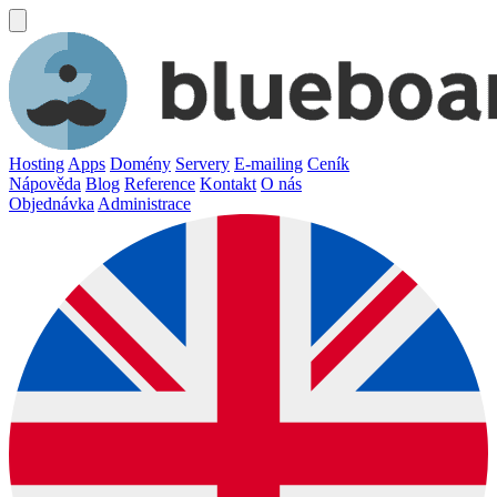
Hosting
Apps
Domény
Servery
E-mailing
Ceník
Nápověda
Blog
Reference
Kontakt
O nás
Objednávka
Administrace