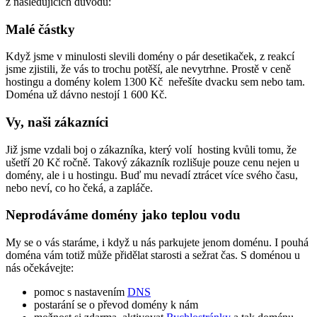
z následujících důvodů:
Malé částky
Když jsme v minulosti slevili domény o pár desetikaček, z reakcí
jsme zjistili, že vás to trochu potěší, ale nevytrhne. Prostě v ceně
hostingu a domény kolem 1300 Kč neřešíte dvacku sem nebo tam.
Doména už dávno nestojí 1 600 Kč.
Vy, naši zákazníci
Již jsme vzdali boj o zákazníka, který volí hosting kvůli tomu, že
ušetří 20 Kč ročně. Takový zákazník rozlišuje pouze cenu nejen u
domény, ale i u hostingu. Buď mu nevadí ztrácet více svého času,
nebo neví, co ho čeká, a zapláče.
Neprodáváme domény jako teplou vodu
My se o vás staráme, i když u nás parkujete jenom doménu. I pouhá
doména vám totiž může přidělat starosti a sežrat čas. S doménou u
nás očekávejte:
pomoc s nastavením
DNS
postarání se o převod domény k nám