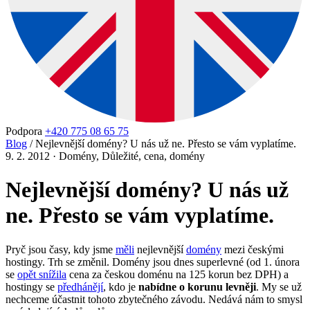
Podpora
+420 775 08 65 75
Blog
/
Nejlevnější domény? U nás už ne. Přesto se vám vyplatíme.
9. 2. 2012
·
Domény, Důležité, cena, domény
Nejlevnější domény? U nás už
ne. Přesto se vám vyplatíme.
Pryč jsou časy, kdy jsme
měli
nejlevnější
domény
mezi českými
hostingy. Trh se změnil. Domény jsou dnes superlevné (od 1. února
se
opět snížila
cena za českou doménu na 125 korun bez DPH) a
hostingy se
předhánějí
, kdo je
nabídne o korunu levněji
. My se už
nechceme účastnit tohoto zbytečného závodu. Nedává nám to smysl