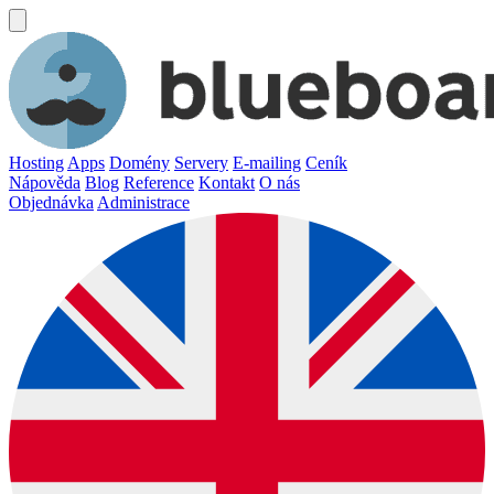
Hosting
Apps
Domény
Servery
E-mailing
Ceník
Nápověda
Blog
Reference
Kontakt
O nás
Objednávka
Administrace