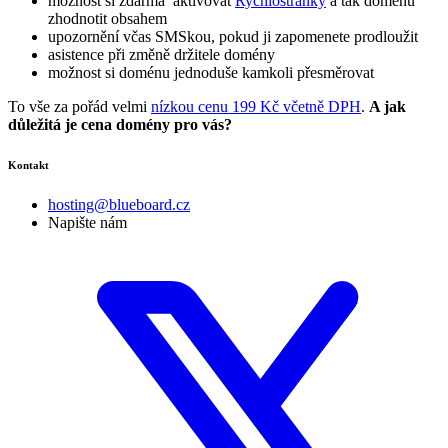
možnost si zdarma aktivovat
Rychlostránky
a tak doménu
zhodnotit obsahem
upozornění včas SMSkou, pokud ji zapomenete prodloužit
asistence při změně držitele domény
možnost si doménu jednoduše kamkoli přesměrovat
To vše za pořád velmi
nízkou cenu 199 Kč včetně DPH
.
A jak
důležitá je cena domény pro vás?
Kontakt
hosting@blueboard.cz
Napište nám